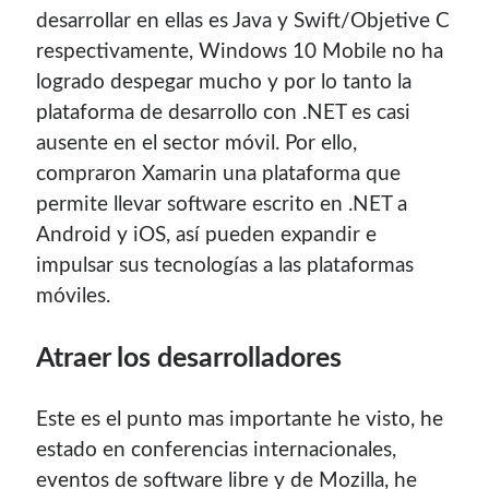
desarrollar en ellas es Java y Swift/Objetive C
respectivamente, Windows 10 Mobile no ha
Blogroll Geek
logrado despegar mucho y por lo tanto la
plataforma de desarrollo con .NET es casi
Codigeek
0
ausente en el sector móvil. Por ello,
El Blog de Luis
0
Picando Código
0
compraron Xamarin una plataforma que
permite llevar software escrito en .NET a
Android y iOS, así pueden expandir e
impulsar sus tecnologías a las plataformas
móviles.
Atraer los desarrolladores
Este es el punto mas importante he visto, he
estado en conferencias internacionales,
eventos de software libre y de Mozilla, he