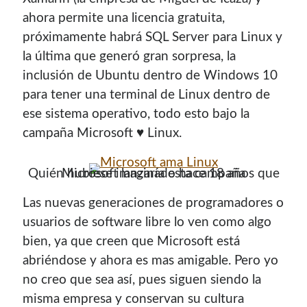
Soy graduado de Ing. en Informática de la
UNET
donde dí
ahora permite una licencia gratuita,
clases por 10 años. Como siempre me ha gustado
próximamente habrá SQL Server para Linux y
enseñar, comparto algunas de mis opiniones y
la última que generó gran sorpresa, la
experiencias en el mundo informático en este blog.
inclusión de Ubuntu dentro de Windows 10
para tener una terminal de Linux dentro de
Puedes
contactarme
o leer más sobre mi
mi página profesional
.
ese sistema operativo, todo esto bajo la
campaña Microsoft ♥ Linux.
Quién hubiese imaginado hace 18 años que Microsoft lanzaría esta campaña
Donate
Las nuevas generaciones de programadores o
If you like this website or any of my work, consider to
usuarios de software libre lo ven como algo
give a small donation. It will help me to invest time on
bien, ya que creen que Microsoft está
creating content for this site.
abriéndose y ahora es mas amigable. Pero yo
no creo que sea así, pues siguen siendo la
Si te gusta este sitio web o mi trabajo, puedes hacer una
misma empresa y conservan su cultura
pequeña donación. Me ayudará a invertir tiempo en crear