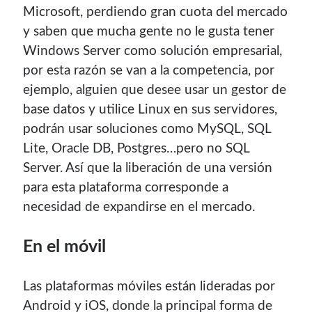
Microsoft, perdiendo gran cuota del mercado
y saben que mucha gente no le gusta tener
Windows Server como solución empresarial,
por esta razón se van a la competencia, por
ejemplo, alguien que desee usar un gestor de
base datos y utilice Linux en sus servidores,
podrán usar soluciones como MySQL, SQL
Enlaces de mi sitio viejo
Lite, Oracle DB, Postgres…pero no SQL
Server. Así que la liberación de una versión
¿Buscas las secciones de mi antiguo sitio?
para esta plataforma corresponde a
necesidad de expandirse en el mercado.
GNU/Linux
Humor Geek
En el móvil
Tutoriales
Descargas
El Autor
Las plataformas móviles están lideradas por
Android y iOS, donde la principal forma de