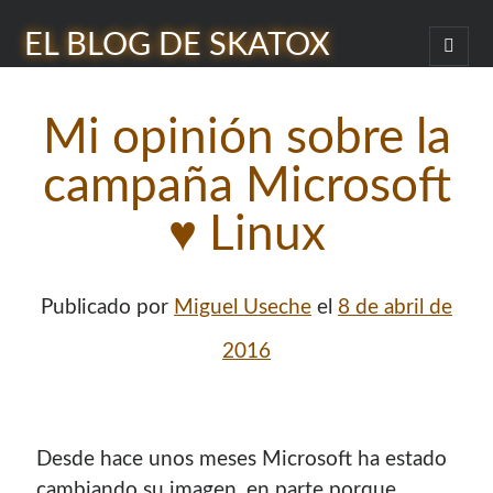
EL BLOG DE SKATOX
abrir
menú
Barra
princi
Buscar
lateral
Mi opinión sobre la
campaña Microsoft
♥ Linux
¿Quién soy?
Publicado por
Miguel Useche
el
8 de abril de
2016
Desde hace unos meses Microsoft ha estado
cambiando su imagen, en parte porque