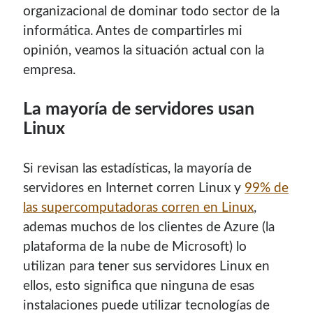
organizacional de dominar todo sector de la
contenido para este sitio.
informática. Antes de compartirles mi
opinión, veamos la situación actual con la
empresa.
La mayoría de servidores usan
Descuentos
Linux
Si vas a comprar un dominio, hazlo por aquí y colaboras
Si revisan las estadísticas, la mayoría de
con el mantenimiento de este sitio:
servidores en Internet corren Linux y
99% de
las supercomputadoras corren en Linux
,
ademas muchos de los clientes de Azure (la
plataforma de la nube de Microsoft) lo
Si deseas vender publicidad en tu propio blog o página
utilizan para tener sus servidores Linux en
web, te recomiendo usar
Seeding UP
, buen servicio para
monetizar tu página.
ellos, esto significa que ninguna de esas
instalaciones puede utilizar tecnologías de