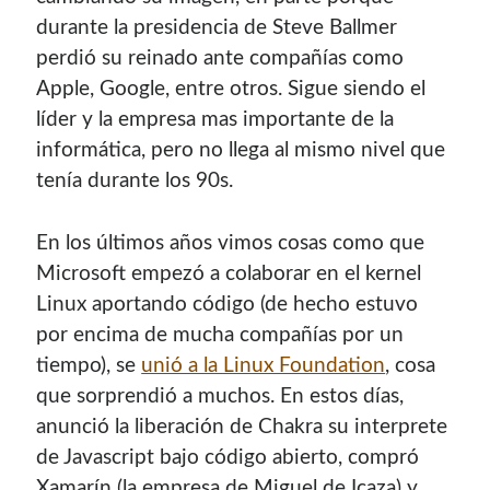
durante la presidencia de Steve Ballmer
perdió su reinado ante compañías como
Apple, Google, entre otros. Sigue siendo el
líder y la empresa mas importante de la
informática, pero no llega al mismo nivel que
tenía durante los 90s.
En los últimos años vimos cosas como que
Microsoft empezó a colaborar en el kernel
¡Hola mi nombre es Miguel Useche!
Linux aportando código (de hecho estuvo
por encima de mucha compañías por un
Soy
desarrollador web
, colaboro en comunidades como
tiempo), se
unió a la Linux Foundation
, cosa
Mozilla (
Hispano
|
Venezuela
)
y en
WordPress Venezuela
,
que sorprendió a muchos. En estos días,
promuevo tecnologías abiertas, mantengo
PKGBUILDS
anunció la liberación de Chakra su interprete
de Archlinux,
plugins de WordPress
y me gusta organizar
de Javascript bajo código abierto, compró
o dar charlas.
Xamarín (la empresa de Miguel de Icaza) y