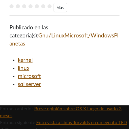
Más
Publicado en las
categoría(s):
Gnu/Linux
Microsoft/Windows
Pl
anetas
kernel
linux
microsoft
sql server
Entrada anterior
Breve opinión sobre OS X luego de usarlo 3
meses
Entrada siguiente
Entrevista a Linus Torvalds en un evento TED