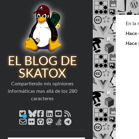
En la
Hace 
Hace 
EL BLOG DE
SKATOX
Compartiendo mis opiniones
informáticas mas allá de los 280
caracteres
twitter
bluesky
facebook
linkedin
youtube
rss
email-
flickr
github
mastodon
stack-
telegram
form
overflow
Barra