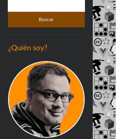
Buscar
lateral
¿Quién soy?