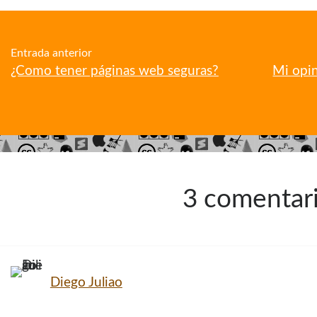
Entrada anterior
¿Como tener páginas web seguras?
Mi opin
3 comentar
Diego Juliao