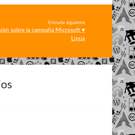
Entrada siguiente
ión sobre la campaña Microsoft ♥
Linux
ios