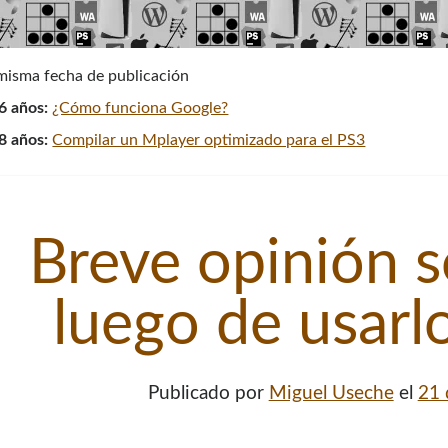
 misma fecha de publicación
6 años:
¿Cómo funciona Google?
8 años:
Compilar un Mplayer optimizado para el PS3
Breve opinión 
luego de usarl
Publicado por
Miguel Useche
el
21 