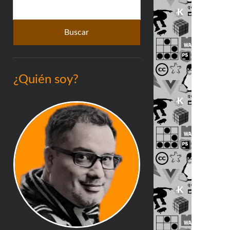
Buscar
lateral
¿Quién soy?