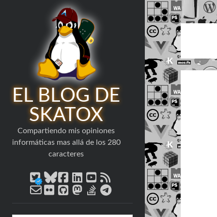
EL BLOG DE
SKATOX
Compartiendo mis opiniones
informáticas mas allá de los 280
caracteres
twitter
bluesky
facebook
linkedin
youtube
rss
email-
flickr
github
mastodon
stack-
telegram
form
overflow
Barra