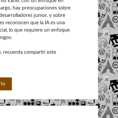
omo Excel, con un enfoque en
bargo, hay preocupaciones sobre
esarrolladores junior, y sobre
es reconocen que la IA es una
al, lo que requiere un enfoque
esgos.
o, recuerda compartir este
rio