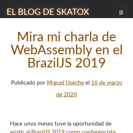
EL BLOG DE SKATOX
abrir
menú
Barra
princip
Buscar
lateral
Mira mi charla de
WebAssembly en el
BrazilJS 2019
¿Quién soy?
Publicado por
Miguel Useche
el
16 de marzo
de 2020
Hace unos meses tuve la oportunidad de
asistir al BrazilJS 2019 como conferencista
.