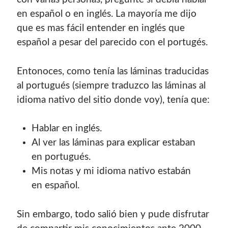
Soy graduado de Ing. en Informática de la
UNET
donde dí
en español o en inglés. La mayoría me dijo
clases por 10 años. Como siempre me ha gustado
que es mas fácil entender en inglés que
enseñar, comparto algunas de mis opiniones y
español a pesar del parecido con el portugés.
experiencias en el mundo informático en este blog.
Entonoces, como tenía las láminas traducidas
Puedes
contactarme
o leer más sobre mi
mi página profesional
.
al portugués (siempre traduzco las láminas al
idioma nativo del sitio donde voy), tenía que:
Hablar en inglés.
Donate
Al ver las láminas para explicar estaban
en portugués.
If you like this website or any of my work, consider to
Mis notas y mi idioma nativo estabán
give a small donation. It will help me to invest time on
en español.
creating content for this site.
Si te gusta este sitio web o mi trabajo, puedes hacer una
Sin embargo, todo salió bien y pude disfrutar
pequeña donación. Me ayudará a invertir tiempo en crear