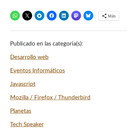
¿Buscas las secciones de mi antiguo sitio?
Más
GNU/Linux
Humor Geek
Tutoriales
Publicado en las categoría(s):
Descargas
El Autor
Desarrollo web
Eventos Informáticos
Blogroll Geek
Javascript
Codigeek
0
Mozilla / Firefox / Thunderbird
El Blog de Luis
0
Planetas
Picando Código
0
Tech Speaker