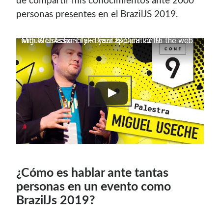
de compartir mis conocimientos ante 2000
contenido para este sitio.
personas presentes en el BrazilJS 2019.
Miguel Useche - Take your application to the web with WebAssembly - BrazilJS Conf 2019
¿Cómo es hablar ante tantas
personas en un evento como
Descuentos
BrazilJs 2019?
Si vas a comprar un dominio, hazlo por aquí y colaboras