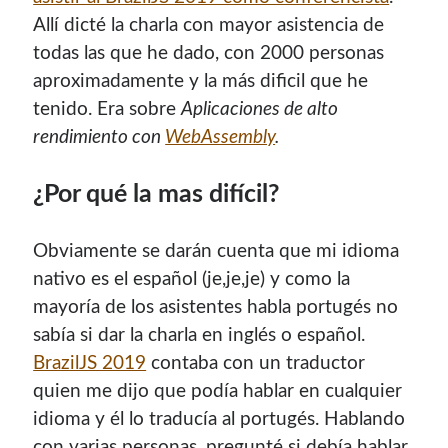
Allí dicté la charla con mayor asistencia de
todas las que he dado, con 2000 personas
aproximadamente y la más dificil que he
tenido. Era sobre
Aplicaciones de alto
rendimiento con
WebAssembly
.
¿Por qué la mas difícil?
Obviamente se darán cuenta que mi idioma
¡Hola mi nombre es Miguel Useche!
nativo es el español (je,je,je) y como la
mayoría de los asistentes habla portugés no
Soy
desarrollador web
, colaboro en comunidades como
sabía si dar la charla en inglés o español.
Mozilla (
Hispano
|
Venezuela
)
y en
WordPress Venezuela
,
BrazilJS 2019
contaba con un traductor
promuevo tecnologías abiertas, mantengo
PKGBUILDS
quien me dijo que podía hablar en cualquier
de Archlinux,
plugins de WordPress
y me gusta organizar
idioma y él lo traducía al portugés. Hablando
o dar charlas.
con varias personas, pregunté si debía hablar