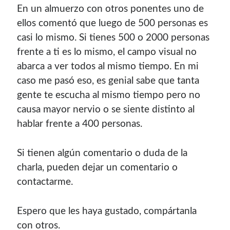
En un almuerzo con otros ponentes uno de
con el mantenimiento de este sitio:
ellos comentó que luego de 500 personas es
casi lo mismo. Si tienes 500 o 2000 personas
frente a ti es lo mismo, el campo visual no
abarca a ver todos al mismo tiempo. En mi
Si deseas vender publicidad en tu propio blog o página
caso me pasó eso, es genial sabe que tanta
web, te recomiendo usar
Seeding UP
, buen servicio para
monetizar tu página.
gente te escucha al mismo tiempo pero no
causa mayor nervio o se siente distinto al
hablar frente a 400 personas.
Si tienen algún comentario o duda de la
charla, pueden dejar un comentario o
contactarme.
Espero que les haya gustado, compártanla
Enlaces de mi sitio viejo
con otros.