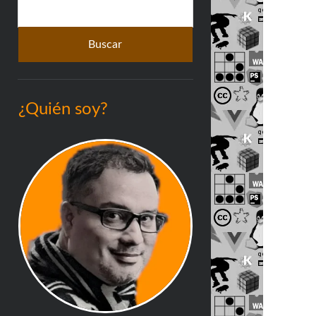
Buscar
lateral
¿Quién soy?