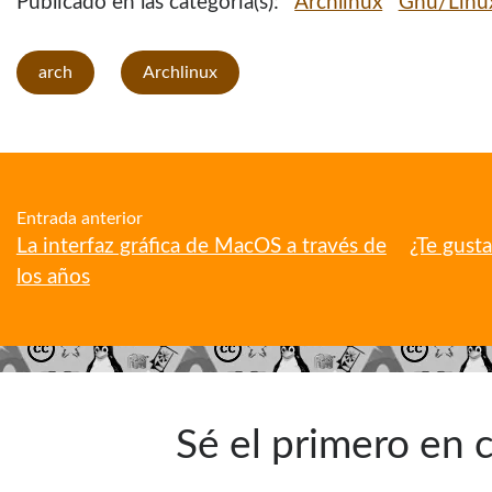
Publicado en las categoría(s):
Archlinux
Gnu/Linu
arch
Archlinux
Entrada anterior
La interfaz gráfica de MacOS a través de
¿Te gust
los años
Sé el primero en