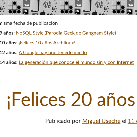
 misma fecha de publicación
9 años:
NoSQL Style (Parodia Geek de Gangnam Style)
10 años:
¡Felices 10 años Archlinux!
12 años:
A Google hay que tenerle miedo
14 años:
La generación que conoce el mundo sin y con Internet
¡Felices 20 años
Publicado por
Miguel Useche
el
11 