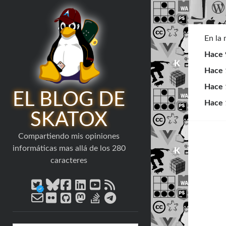
En la
Hace 
Hace 
Hace 
EL BLOG DE
Hace 
SKATOX
Compartiendo mis opiniones
informáticas mas allá de los 280
caracteres
twitter
bluesky
facebook
linkedin
youtube
rss
email-
flickr
github
mastodon
stack-
telegram
form
overflow
Barra