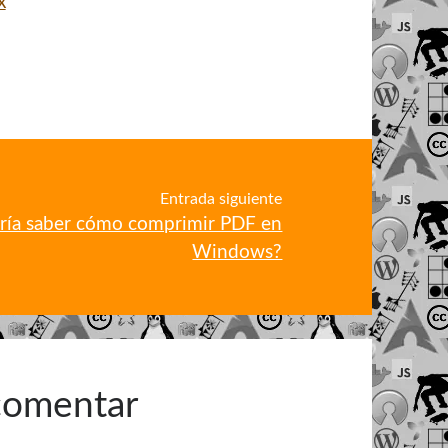
x
Entrada siguiente
aría saber cómo comprimir PDF en
Windows?
 comentar