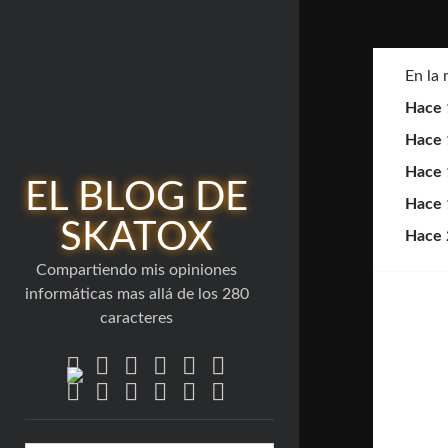
En la
Hace 
Hace 
Hace 
EL BLOG DE
Hace 
SKATOX
Hace 
Compartiendo mis opiniones
informáticas mas allá de los 280
caracteres
twitter
bluesky
facebook
linkedin
youtube
rss
email-
flickr
github
mastodon
stack-
telegram
form
overflow
Barra