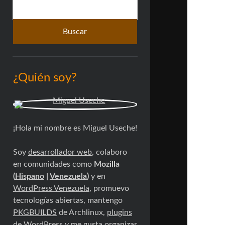
Buscar
lateral
¿Quién soy?
¡Hola mi nombre es Miguel Useche!
Soy
desarrollador web
, colaboro
en comunidades como
Mozilla
(
Hispano
|
Venezuela
)
y en
WordPress Venezuela
, promuevo
tecnologías abiertas, mantengo
PKGBUILDS
de Archlinux,
plugins
de WordPress
y me gusta organizar