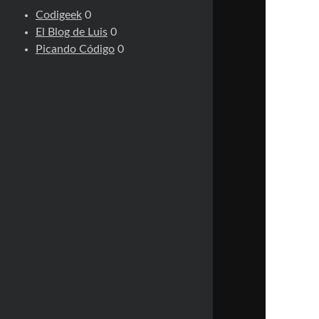
Codigeek
0
El Blog de Luis
0
Picando Código
0