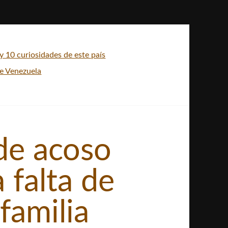
 10 curiosidades de este país
de Venezuela
de acoso
 falta de
familia