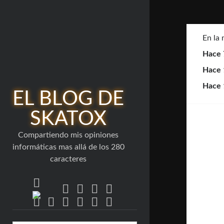
En la
Hace 
Hace 
Hace 
EL BLOG DE
SKATOX
Compartiendo mis opiniones
informáticas mas allá de los 280
caracteres
twitter
facebook
linkedin
youtube
rss
bluesky
email-
flickr
github
mastodon
stack-
telegram
form
overflow
Barra