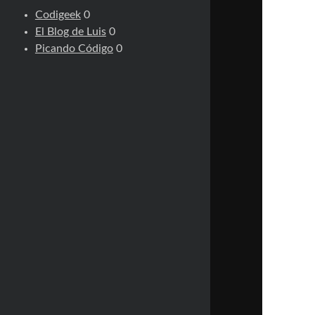
Codigeek
0
El Blog de Luis
0
Picando Código
0