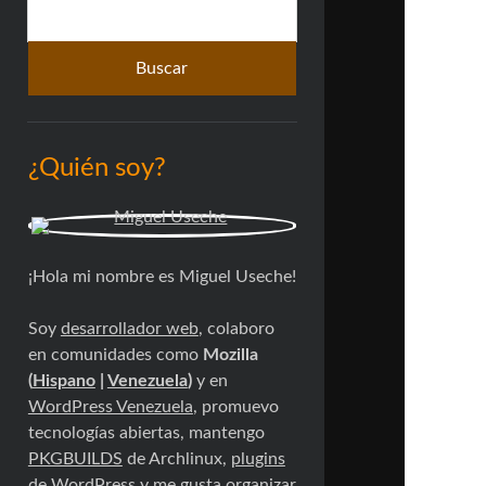
Buscar
lateral
¿Quién soy?
¡Hola mi nombre es Miguel Useche!
Soy
desarrollador web
, colaboro
en comunidades como
Mozilla
(
Hispano
|
Venezuela
)
y en
WordPress Venezuela
, promuevo
tecnologías abiertas, mantengo
PKGBUILDS
de Archlinux,
plugins
de WordPress
y me gusta organizar