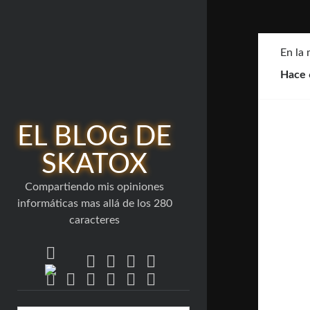
En la
Hace 
EL BLOG DE
SKATOX
Compartiendo mis opiniones
informáticas mas allá de los 280
caracteres
twitter
facebook
linkedin
youtube
rss
bluesky
email-
flickr
github
mastodon
stack-
telegram
form
overflow
Barra