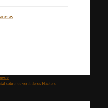
lanetas
mmerce
tal sobre los verdaderos Hackers