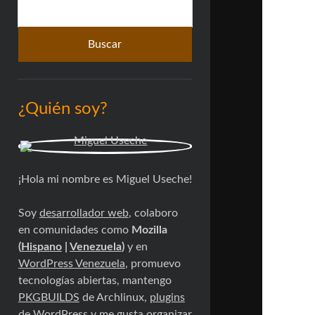
Buscar
lateral
¿Quién soy?
¡Hola mi nombre es Miguel Useche!
Soy
desarrollador web
, colaboro
en comunidades como
Mozilla
(
Hispano
|
Venezuela
)
y en
WordPress Venezuela
, promuevo
tecnologías abiertas, mantengo
PKGBUILDS
de Archlinux,
plugins
de WordPress
y me gusta organizar