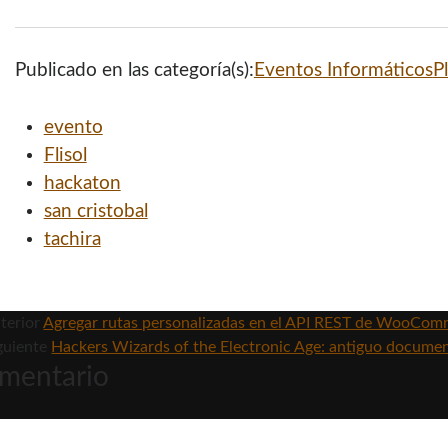
Publicado en las categoría(s):
Eventos Informáticos
P
evento
Flisol
hackaton
san cristobal
tachira
terior
Agregar rutas personalizadas en el API REST de WooCo
guiente
Hackers Wizards of the Electronic Age: antiguo documen
mentario