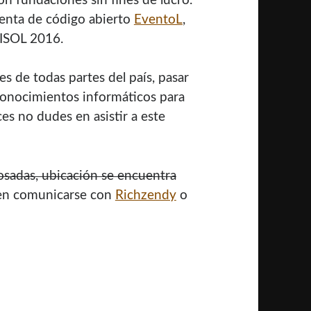
n fundaciones sin fines de lucro.
ienta de código abierto
EventoL
,
FLISOL 2016.
s de todas partes del país, pasar
conocimientos informáticos para
s no dudes en asistir a este
osadas, ubicación se encuentra
den comunicarse con
Richzendy
o