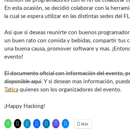
reunión de programadores con el fin de colaborar co
En esta ocasión, se decidió colaborar con la herram
la cual se espera utilizar en las distintas sedes del 
Así que si deseas reunirte con buenos programadore
un buen rato con comida y bebidas, compartir tus 
una buena causa, promover software y mas. ¡Entonce
evento!
El documento oficial con información del evento, p
disponible aquí
. Y si desean mas información, pue
Tatica
quienes son los organizadores del evento.
¡Happy Hacking!
Más