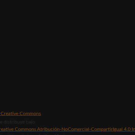
e distribuye bajo
Creative Commons Atribución-NoComercial-CompartirIgual 4.0 I