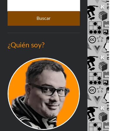
Buscar
lateral
¿Quién soy?