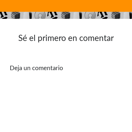
¿Buscas las secciones de mi antiguo sitio?
GNU/Linux
Humor Geek
Tutoriales
Sé el primero en comentar
Descargas
El Autor
Deja un comentario
Blogroll Geek
Codigeek
0
El Blog de Luis
0
Picando Código
0