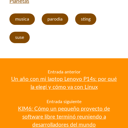
Planetas
con el mantenimiento de este sitio:
musica
parodia
sting
suse
Si deseas vender publicidad en tu propio blog o página
web, te recomiendo usar
Seeding UP
, buen servicio para
monetizar tu página.
Entrada anterior
Un año con mi laptop Lenovo P14s: por qué
la elegí y cómo va con Linux
Entrada siguiente
KIM6: Cómo un pequeño proyecto de
software libre terminó reuniendo a
Enlaces de mi sitio viejo
desarrolladores del mundo