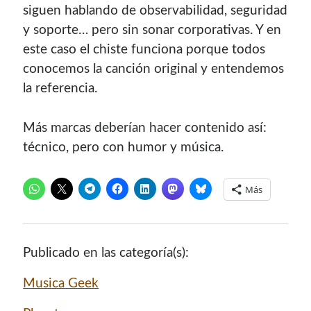
siguen hablando de observabilidad, seguridad
contenido para este sitio.
y soporte… pero sin sonar corporativas. Y en
este caso el chiste funciona porque todos
conocemos la canción original y entendemos
la referencia.
Más marcas deberían hacer contenido así:
técnico, pero con humor y música.
Más
Publicado en las categoría(s):
Descuentos
Musica Geek
Si vas a comprar un dominio, hazlo por aquí y colaboras