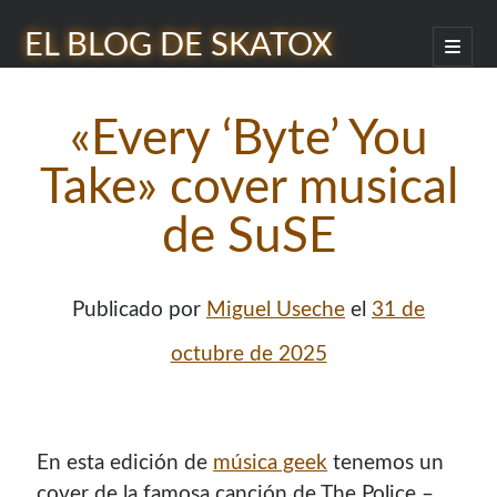
EL BLOG DE SKATOX
abrir
menú
Barra
princip
Buscar
lateral
«Every ‘Byte’ You
Take» cover musical
de SuSE
¿Quién soy?
Publicado por
Miguel Useche
el
31 de
octubre de 2025
En esta edición de
música geek
tenemos un
cover de la famosa canción de The Police –