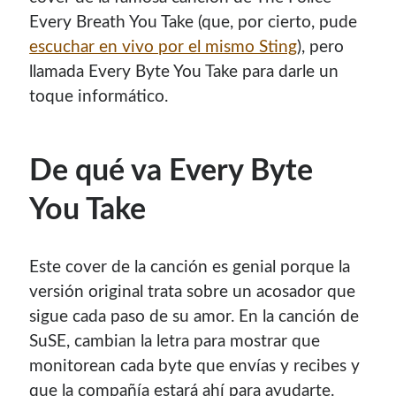
Every Breath You Take (que, por cierto, pude
escuchar en vivo por el mismo Sting
), pero
llamada Every Byte You Take para darle un
toque informático.
De qué va Every Byte
You Take
¡Hola mi nombre es Miguel Useche!
Este cover de la canción es genial porque la
Soy
desarrollador web
, colaboro en comunidades como
versión original trata sobre un acosador que
Mozilla (
Hispano
|
Venezuela
)
y en
WordPress Venezuela
,
sigue cada paso de su amor. En la canción de
promuevo tecnologías abiertas, mantengo
PKGBUILDS
SuSE, cambian la letra para mostrar que
de Archlinux,
plugins de WordPress
y me gusta organizar
monitorean cada byte que envías y recibes y
o dar charlas.
que la compañía estará ahí para ayudarte.