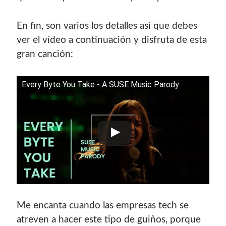
Soy graduado de Ing. en Informática de la
UNET
donde dí
clases por 10 años. Como siempre me ha gustado
En fin, son varios los detalles así que debes
enseñar, comparto algunas de mis opiniones y
ver el vídeo a continuación y disfruta de esta
experiencias en el mundo informático en este blog.
gran canción:
Puedes
contactarme
o leer más sobre mi
mi página profesional
.
Every Byte You Take - A SUSE Music Parody
Donate
If you like this website or any of my work, consider to
give a small donation. It will help me to invest time on
creating content for this site.
Me encanta cuando las empresas tech se
Si te gusta este sitio web o mi trabajo, puedes hacer una
atreven a hacer este tipo de guiños, porque
pequeña donación. Me ayudará a invertir tiempo en crear