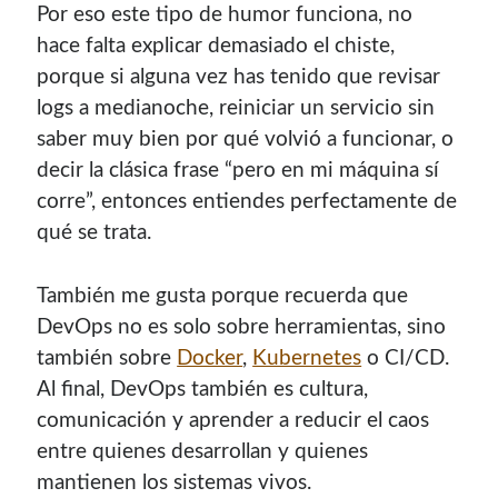
Por eso este tipo de humor funciona, no
con el mantenimiento de este sitio:
hace falta explicar demasiado el chiste,
porque si alguna vez has tenido que revisar
logs a medianoche, reiniciar un servicio sin
saber muy bien por qué volvió a funcionar, o
Si deseas vender publicidad en tu propio blog o página
decir la clásica frase “pero en mi máquina sí
web, te recomiendo usar
Seeding UP
, buen servicio para
corre”, entonces entiendes perfectamente de
monetizar tu página.
qué se trata.
También me gusta porque recuerda que
DevOps no es solo sobre herramientas, sino
también sobre
Docker
,
Kubernetes
o CI/CD.
Al final, DevOps también es cultura,
comunicación y aprender a reducir el caos
entre quienes desarrollan y quienes
Enlaces de mi sitio viejo
mantienen los sistemas vivos.