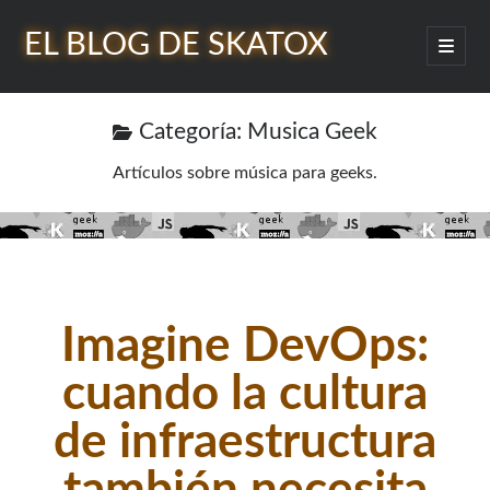
EL BLOG DE SKATOX
abrir
menú
Barra
princip
Buscar
lateral
Categoría:
Musica Geek
Artí­culos sobre música para geeks.
¿Quién soy?
Imagine DevOps:
cuando la cultura
de infraestructura