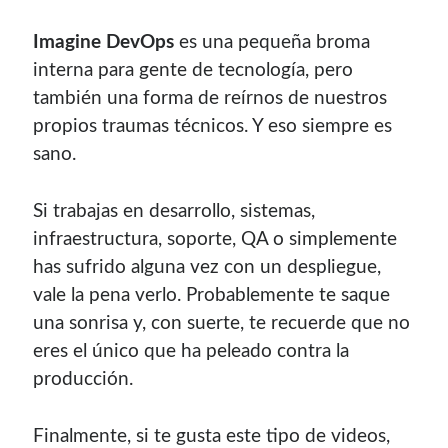
¿Buscas las secciones de mi antiguo sitio?
Imagine DevOps
es una pequeña broma
GNU/Linux
interna para gente de tecnología, pero
Humor Geek
también una forma de reírnos de nuestros
Tutoriales
propios traumas técnicos. Y eso siempre es
Descargas
sano.
El Autor
Si trabajas en desarrollo, sistemas,
infraestructura, soporte, QA o simplemente
Blogroll Geek
has sufrido alguna vez con un despliegue,
vale la pena verlo. Probablemente te saque
Codigeek
0
una sonrisa y, con suerte, te recuerde que no
El Blog de Luis
0
eres el único que ha peleado contra la
Picando Código
0
producción.
Finalmente, si te gusta este tipo de videos,