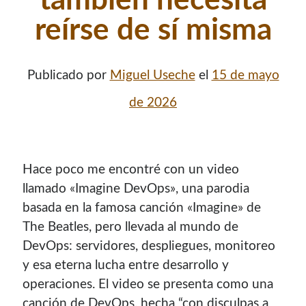
también necesita
reírse de sí misma
Publicado por
Miguel Useche
el
15 de mayo
de 2026
Hace poco me encontré con un video
llamado «Imagine DevOps», una parodia
¡Hola mi nombre es Miguel Useche!
basada en la famosa canción «Imagine» de
Soy
desarrollador web
, colaboro en comunidades como
The Beatles, pero llevada al mundo de
Mozilla (
Hispano
|
Venezuela
)
y en
WordPress Venezuela
,
DevOps: servidores, despliegues, monitoreo
promuevo tecnologías abiertas, mantengo
PKGBUILDS
y esa eterna lucha entre desarrollo y
de Archlinux,
plugins de WordPress
y me gusta organizar
operaciones. El video se presenta como una
o dar charlas.
canción de DevOps, hecha “con disculpas a