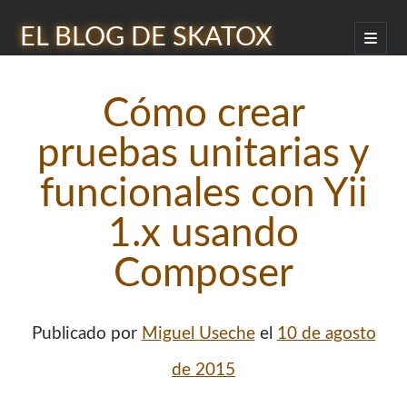
EL BLOG DE SKATOX
abrir
menú
Barra
princip
Buscar
lateral
Cómo crear
pruebas unitarias y
funcionales con Yii
¿Quién soy?
1.x usando
Composer
Publicado por
Miguel Useche
el
10 de agosto
de 2015