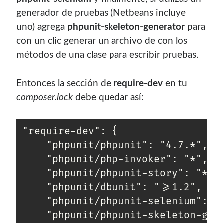
contenido para este sitio.
generador de pruebas (Netbeans incluye
uno) agrega
phpunit-skeleton-generator
para
con un clic generar un archivo de con los
métodos de una clase para escribir pruebas.
Entonces la sección de
require-dev
en tu
composer.lock
debe quedar así:
"require-dev": {

	"phpunit/phpunit": "4.7.*",

	"phpunit/php-invoker": "*",

	"phpunit/phpunit-story": "*",

	"phpunit/dbunit": ">=1.2",

Descuentos
	"phpunit/phpunit-selenium": ">=1.2",

	"phpunit/phpunit-skeleton-generator": "*",

Si vas a comprar un dominio, hazlo por aquí y colaboras