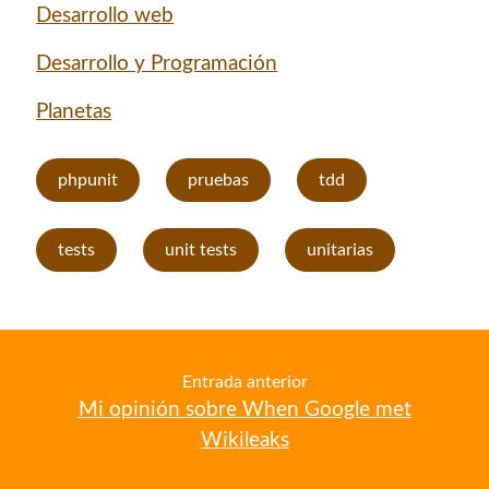
Desarrollo web
Desarrollo y Programación
Planetas
phpunit
pruebas
tdd
tests
unit tests
unitarias
Entrada anterior
Mi opinión sobre When Google met
Wikileaks