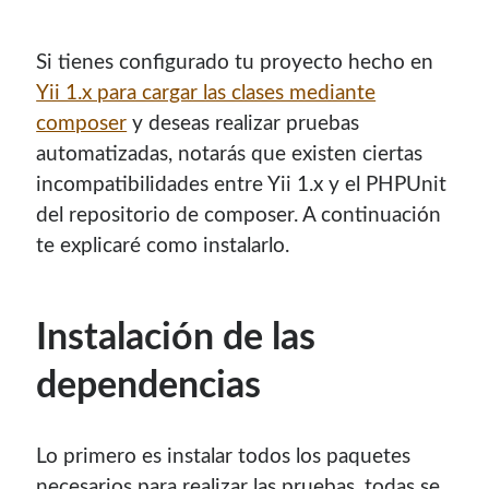
Si tienes configurado tu proyecto hecho en
Yii 1.x para cargar las clases mediante
composer
y deseas realizar pruebas
automatizadas, notarás que existen ciertas
incompatibilidades entre Yii 1.x y el PHPUnit
del repositorio de composer. A continuación
te explicaré como instalarlo.
¡Hola mi nombre es Miguel Useche!
Instalación de las
Soy
desarrollador web
, colaboro en comunidades como
dependencias
Mozilla (
Hispano
|
Venezuela
)
y en
WordPress Venezuela
,
promuevo tecnologías abiertas, mantengo
PKGBUILDS
de Archlinux,
plugins de WordPress
y me gusta organizar
Lo primero es instalar todos los paquetes
o dar charlas.
necesarios para realizar las pruebas, todas se