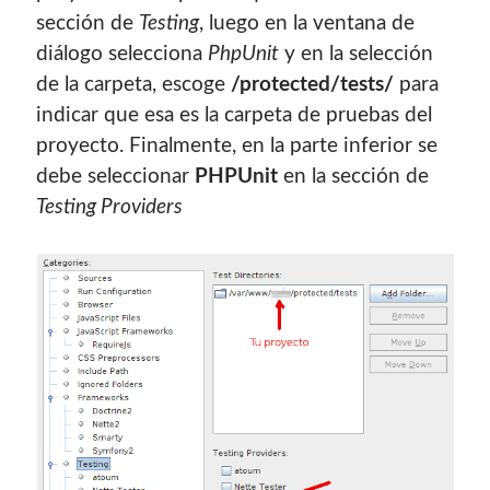
sección de
Testing
, luego en la ventana de
¿Buscas las secciones de mi antiguo sitio?
diálogo selecciona
PhpUnit
y en la selección
GNU/Linux
de la carpeta, escoge
/protected/tests/
para
Humor Geek
indicar que esa es la carpeta de pruebas del
Tutoriales
proyecto. Finalmente, en la parte inferior se
Descargas
debe seleccionar
PHPUnit
en la sección de
El Autor
Testing Providers
Blogroll Geek
Codigeek
0
El Blog de Luis
0
Picando Código
0