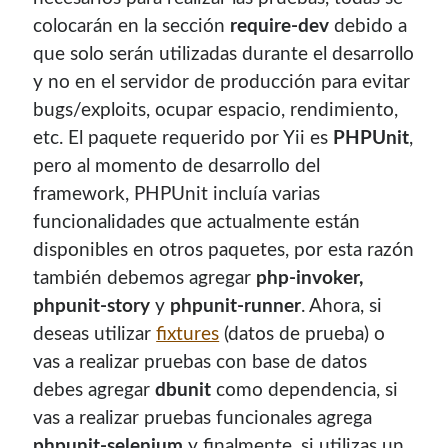
Soy graduado de Ing. en Informática de la
UNET
donde dí
colocarán en la sección
require-dev
debido a
clases por 10 años. Como siempre me ha gustado
que solo serán utilizadas durante el desarrollo
enseñar, comparto algunas de mis opiniones y
y no en el servidor de producción para evitar
experiencias en el mundo informático en este blog.
bugs/exploits, ocupar espacio, rendimiento,
etc. El paquete requerido por Yii es
PHPUnit
,
Puedes
contactarme
o leer más sobre mi
mi página profesional
.
pero al momento de desarrollo del
framework, PHPUnit incluía varias
funcionalidades que actualmente están
disponibles en otros paquetes, por esta razón
Donate
también debemos agregar
php-invoker,
phpunit-story
y
phpunit-runner
. Ahora, si
If you like this website or any of my work, consider to
deseas utilizar
fixtures
(datos de prueba) o
give a small donation. It will help me to invest time on
vas a realizar pruebas con base de datos
creating content for this site.
debes agregar
dbunit
como dependencia, si
Si te gusta este sitio web o mi trabajo, puedes hacer una
vas a realizar pruebas funcionales agrega
pequeña donación. Me ayudará a invertir tiempo en crear
phpunit-selenium
y finalmente, si utilizas un