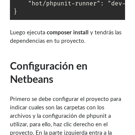
	"hot/phpunit-runner": "dev-master"

con el mantenimiento de este sitio:
}
Luego ejecuta
composer install
y tendrás las
dependencias en tu proyecto.
Si deseas vender publicidad en tu propio blog o página
web, te recomiendo usar
Seeding UP
, buen servicio para
monetizar tu página.
Configuración en
Netbeans
Primero se debe configurar el proyecto para
indicar cuales son las carpetas con los
archivos y la configuración de phpunit a
utilizar, para ello, haz clic derecho en el
Enlaces de mi sitio viejo
proyecto. En la parte izquierda entra a la