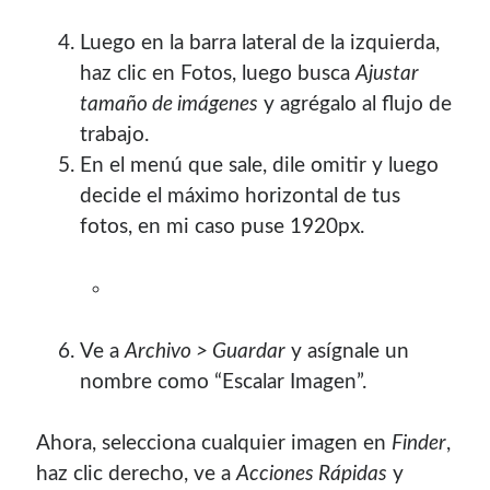
Luego en la barra lateral de la izquierda,
Blogroll Geek
haz clic en Fotos, luego busca
Ajustar
tamaño de imágenes
y agrégalo al flujo de
Codigeek
0
trabajo.
El Blog de Luis
0
En el menú que sale, dile omitir y luego
Picando Código
0
decide el máximo horizontal de tus
fotos, en mi caso puse 1920px.
Ve a
Archivo > Guardar
y asígnale un
nombre como “Escalar Imagen”.
Ahora, selecciona cualquier imagen en
Finder
,
haz clic derecho, ve a
Acciones Rápidas
y