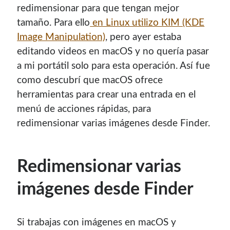
redimensionar para que tengan mejor
Soy graduado de Ing. en Informática de la
UNET
donde dí
tamaño. Para ello
en Linux utilizo KIM (KDE
clases por 10 años. Como siempre me ha gustado
enseñar, comparto algunas de mis opiniones y
Image Manipulation)
, pero ayer estaba
experiencias en el mundo informático en este blog.
editando videos en macOS y no quería pasar
a mi portátil solo para esta operación. Así fue
Puedes
contactarme
o leer más sobre mi
como descubrí que macOS ofrece
mi página profesional
.
herramientas para crear una entrada en el
menú de acciones rápidas, para
redimensionar varias imágenes desde Finder.
Donate
Redimensionar varias
If you like this website or any of my work, consider to
give a small donation. It will help me to invest time on
imágenes desde Finder
creating content for this site.
Si te gusta este sitio web o mi trabajo, puedes hacer una
Si trabajas con imágenes en macOS y
pequeña donación. Me ayudará a invertir tiempo en crear