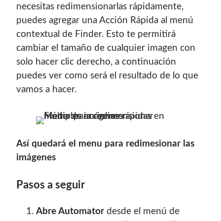
necesitas redimensionarlas rápidamente,
contenido para este sitio.
puedes agregar una Acción Rápida al menú
contextual de Finder. Esto te permitirá
cambiar el tamaño de cualquier imagen con
solo hacer clic derecho, a continuación
puedes ver como será el resultado de lo que
Descuentos
vamos a hacer.
Si vas a comprar un dominio, hazlo por aquí y colaboras
con el mantenimiento de este sitio:
Así quedará el menu para redimesionar las
imágenes
Si deseas vender publicidad en tu propio blog o página
Pasos a seguir
web, te recomiendo usar
Seeding UP
, buen servicio para
monetizar tu página.
Abre Automator
desde el menú de