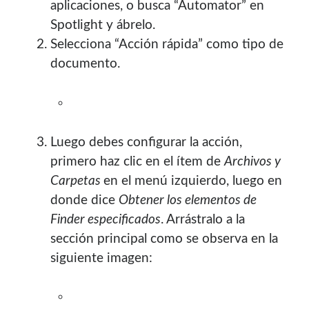
aplicaciones, o busca “Automator” en
Spotlight y ábrelo.
Selecciona “Acción rápida” como tipo de
documento.
Enlaces de mi sitio viejo
Luego debes configurar la acción,
primero haz clic en el ítem de
Archivos y
¿Buscas las secciones de mi antiguo sitio?
Carpetas
en el menú izquierdo, luego en
donde dice
Obtener los elementos de
GNU/Linux
Finder especificados
. Arrástralo a la
Humor Geek
sección principal como se observa en la
Tutoriales
siguiente imagen:
Descargas
El Autor