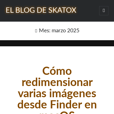
EL BLOG DE SKATOX
abrir
menú
Barra
princi
Buscar
lateral
Mes:
marzo 2025
¿Quién soy?
Cómo
redimensionar
varias imágenes
desde Finder en