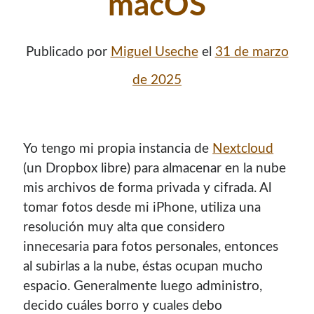
macOS
Publicado por
Miguel Useche
el
31 de marzo
de 2025
Yo tengo mi propia instancia de
Nextcloud
(un Dropbox libre) para almacenar en la nube
mis archivos de forma privada y cifrada. Al
¡Hola mi nombre es Miguel Useche!
tomar fotos desde mi iPhone, utiliza una
resolución muy alta que considero
Soy
desarrollador web
, colaboro en comunidades como
Mozilla (
Hispano
|
Venezuela
)
y en
WordPress Venezuela
,
innecesaria para fotos personales, entonces
promuevo tecnologías abiertas, mantengo
PKGBUILDS
al subirlas a la nube, éstas ocupan mucho
de Archlinux,
plugins de WordPress
y me gusta organizar
espacio. Generalmente luego administro,
o dar charlas.
decido cuáles borro y cuales debo