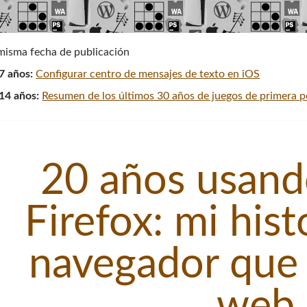
 misma fecha de publicación
7 años:
Configurar centro de mensajes de texto en iOS
14 años:
Resumen de los últimos 30 años de juegos de primera 
20 años usand
Firefox: mi hist
navegador que 
web