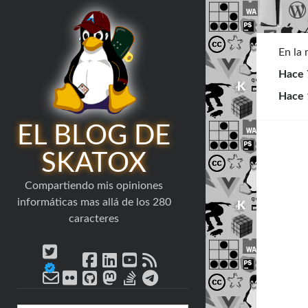
En la
Hace 
Hace 
EL BLOG DE
SKATOX
Compartiendo mis opiniones
informáticas mas allá de los 280
caracteres
facebook
linkedin
youtube
rss
bluesky
twitter
email-
flickr
github
mastodon
stack-
telegram
form
overflow
Barra