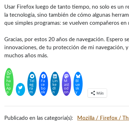
Usar Firefox luego de tanto tiempo, no solo es un
la tecnología, sino también de cómo algunas herram
que simples programas: se vuelven compañeros en 
Gracias, por estos 20 años de navegación. Espero se
innovaciones, de tu protección de mi navegación, 
muchos años más.
W
ha
Tel
Fa
Lin
M
Bl
ts
eg
ce
ke
ast
ue
Ap
ra
bo
dI
od
sk
p
X
m
ok
n
on
y
Más
Publicado en las categoría(s):
Mozilla / Firefox / T