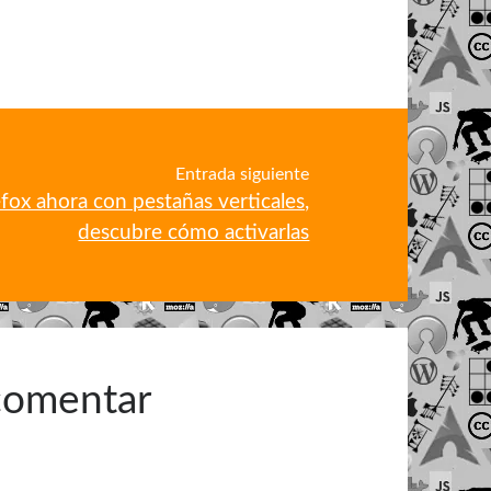
Entrada siguiente
efox ahora con pestañas verticales,
descubre cómo activarlas
 comentar