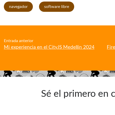
navegador
software libre
Entrada anterior
Mi experiencia en el CityJS Medellín 2024
Fir
Sé el primero en