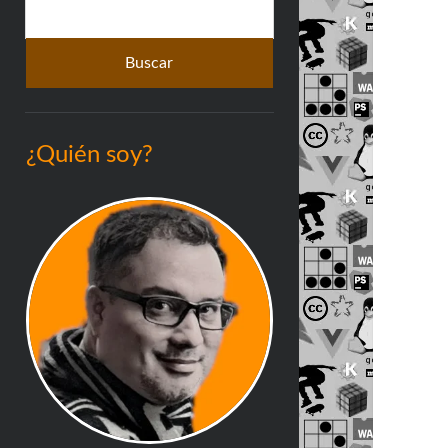
Buscar
lateral
¿Quién soy?