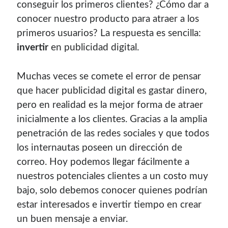
conseguir los primeros clientes? ¿Cómo dar a
conocer nuestro producto para atraer a los
primeros usuarios? La respuesta es sencilla:
invertir
en publicidad digital.
Muchas veces se comete el error de pensar
que hacer publicidad digital es gastar dinero,
pero en realidad es la mejor forma de atraer
inicialmente a los clientes. Gracias a la amplia
penetración de las redes sociales y que todos
¡Hola mi nombre es Miguel Useche!
los internautas poseen un dirección de
correo. Hoy podemos llegar fácilmente a
Soy
desarrollador web
, colaboro en comunidades como
nuestros potenciales clientes a un costo muy
Mozilla (
Hispano
|
Venezuela
)
y en
WordPress Venezuela
,
promuevo tecnologías abiertas, mantengo
PKGBUILDS
bajo, solo debemos conocer quienes podrían
de Archlinux,
plugins de WordPress
y me gusta organizar
estar interesados e invertir tiempo en crear
o dar charlas.
un buen mensaje a enviar.