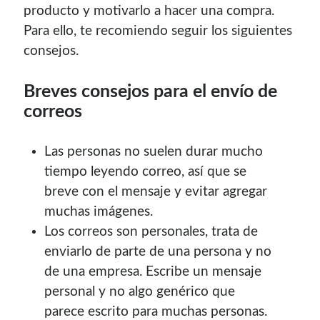
producto y motivarlo a hacer una compra.
Para ello, te recomiendo seguir los siguientes
Blogroll Geek
consejos.
Codigeek
0
Breves consejos para el envío de
El Blog de Luis
0
correos
Picando Código
0
Las personas no suelen durar mucho
tiempo leyendo correo, así que se
breve con el mensaje y evitar agregar
muchas imágenes.
Los correos son personales, trata de
enviarlo de parte de una persona y no
de una empresa. Escribe un mensaje
personal y no algo genérico que
parece escrito para muchas personas.