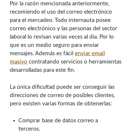
Por la razón mencionada anteriormente,
contenido para este sitio.
recomiendo el uso del correo electrónico
para el mercadeo. Todo internauta posee
correo electrónico y las personas del sector
laboral lo revisan varias veces al día. Por lo
que es un medio seguro para enviar
Descuentos
mensajes. Además es fácil
enviar email
masivo
contratando servicios o herramientas
Si vas a comprar un dominio, hazlo por aquí y colaboras
desarrolladas para este fin.
con el mantenimiento de este sitio:
La única dificultad puede ser conseguir las
direcciones de correo de posibles clientes,
pero existen varias formas de obtenerlas:
Si deseas vender publicidad en tu propio blog o página
web, te recomiendo usar
Seeding UP
, buen servicio para
Comprar base de datos correo a
monetizar tu página.
terceros.