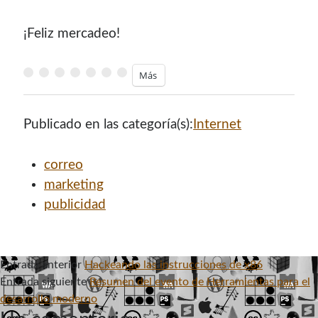
¡Feliz mercadeo!
Más
Publicado en las categoría(s):
Internet
correo
marketing
publicidad
Entrada anterior
Hackeando las instrucciones de x86
Entrada siguiente
Resumen del evento de Herramientas para el
desarrollo moderno