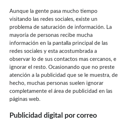
Soy graduado de Ing. en Informática de la
UNET
donde dí
Aunque la gente pasa mucho tiempo
clases por 10 años. Como siempre me ha gustado
visitando las redes sociales, existe un
enseñar, comparto algunas de mis opiniones y
experiencias en el mundo informático en este blog.
problema de saturación de información. La
mayoría de personas recibe mucha
Puedes
contactarme
o leer más sobre mi
información en la pantalla principal de las
mi página profesional
.
redes sociales y esta acostumbrada a
observar lo de sus contactos mas cercanos, e
ignorar el resto. Ocasionando que no preste
atención a la publicidad que se le muestra, de
Donate
hecho, muchas personas suelen ignorar
completamente el área de publicidad en las
If you like this website or any of my work, consider to
give a small donation. It will help me to invest time on
páginas web.
creating content for this site.
Publicidad digital por correo
Si te gusta este sitio web o mi trabajo, puedes hacer una
pequeña donación. Me ayudará a invertir tiempo en crear