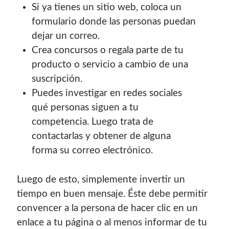
Si ya tienes un sitio web, coloca un
formulario donde las personas puedan
dejar un correo.
Crea concursos o regala parte de tu
producto o servicio a cambio de una
suscripción.
Puedes investigar en redes sociales
Enlaces de mi sitio viejo
qué personas siguen a tu
competencia. Luego trata de
¿Buscas las secciones de mi antiguo sitio?
contactarlas y obtener de alguna
forma su correo electrónico.
GNU/Linux
Humor Geek
Luego de esto, simplemente invertir un
Tutoriales
Descargas
tiempo en buen mensaje. Éste debe permitir
El Autor
convencer a la persona de hacer clic en un
enlace a tu página o al menos informar de tu