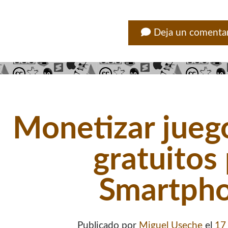
Deja un comenta
Monetizar juego
gratuitos
Smartph
Publicado por
Miguel Useche
el
17