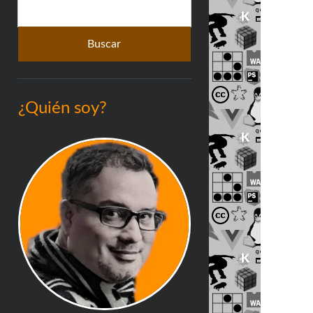
Buscar
lateral
¿Quién soy?