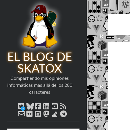
EL BLOG DE
SKATOX
Compartiendo mis opiniones
informáticas mas allá de los 280
caracteres
twitter
bluesky
facebook
linkedin
youtube
rss
email-
flickr
github
mastodon
stack-
telegram
form
overflow
Barra