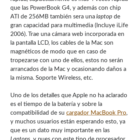
Soy graduado de Ing. en Informática de la
UNET
donde dí
que las PowerBook G4, y además con chip
clases por 10 años. Como siempre me ha gustado
ATI de 256MB también sera una
laptop
de
enseñar, comparto algunas de mis opiniones y
gran capacidad para multimedia (Incluye iLife
experiencias en el mundo informático en este blog.
2006). Trae una cámara web incorporada en
la pantalla LCD, los cables de la Mac son
Puedes
contactarme
o leer más sobre mi
magnéticos de modo que en caso de
mi página profesional
.
tropezarse con uno de ellos, estos no serán
arrancados de la Mac y ocasionando daños a
la misma. Soporte Wireless, etc.
Donate
Uno de los detalles que Apple no ha aclarado
If you like this website or any of my work, consider to
es el tiempo de la baterí­a y sobre la
give a small donation. It will help me to invest time on
compatibilidad de su
cargador MacBook Pro
,
creating content for this site.
y muchos usuarios están esperando esto, ya
que es un dato muy importante en las
Si te gusta este sitio web o mi trabajo, puedes hacer una
pequeña donación. Me ayudará a invertir tiempo en crear
Laptops
, y pues con este tipo de procesador