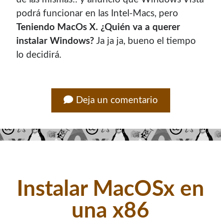
con el mantenimiento de este sitio:
podrá funcionar en las Intel-Macs, pero
Teniendo MacOs X. ¿Quién va a querer
instalar Windows?
Ja ja ja, bueno el tiempo
lo decidirá.
Si deseas vender publicidad en tu propio blog o página
web, te recomiendo usar
Seeding UP
, buen servicio para
monetizar tu página.
Deja un comentario
Instalar MacOSx en
una x86
Enlaces de mi sitio viejo