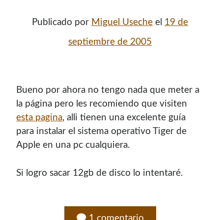
¿Buscas las secciones de mi antiguo sitio?
Publicado por
Miguel Useche
el
19 de
GNU/Linux
septiembre de 2005
Humor Geek
Tutoriales
Descargas
El Autor
Bueno por ahora no tengo nada que meter a
la página pero les recomiendo que visiten
esta pagina
, alli tienen una excelente guí­a
Blogroll Geek
para instalar el sistema operativo Tiger de
Apple en una pc cualquiera.
Codigeek
0
El Blog de Luis
0
Si logro sacar 12gb de disco lo intentaré.
Picando Código
0
1 comentario