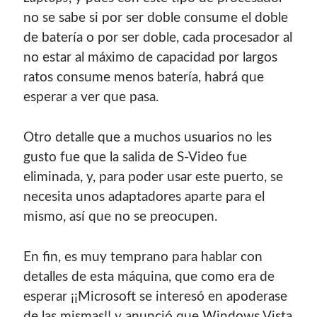
contenido para este sitio.
no se sabe si por ser doble consume el doble
de baterí­a o por ser doble, cada procesador al
no estar al máximo de capacidad por largos
ratos consume menos baterí­a, habrá que
esperar a ver que pasa.
Otro detalle que a muchos usuarios no les
gusto fue que la salida de S-Video fue
eliminada, y, para poder usar este puerto, se
necesita unos adaptadores aparte para el
mismo, así­ que no se preocupen.
En fin, es muy temprano para hablar con
Descuentos
detalles de esta máquina, que como era de
esperar ¡¡Microsoft se interesó en apoderase
de las mismas!! y anunció que Windows Vista
Si vas a comprar un dominio, hazlo por aquí y colaboras