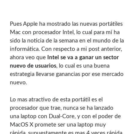
Pues Apple ha mostrado las nuevas portátiles
Mac con procesador Intel, lo cual para mí­ ha
sido la noticia de la semana en el mundo de la
informática. Con respecto a mi post anterior,
ahora veo que
Intel se va a ganar un sector
nuevo de usuarios
, lo cual es una buena
estrategia llevarse ganancias por ese mercado
nuevo.
¡Hola mi nombre es Miguel Useche!
Soy
desarrollador web
, colaboro en comunidades como
Lo mas atractivo de esta portátil es el
Mozilla (
Hispano
|
Venezuela
)
y en
WordPress Venezuela
,
procesador que trae, nunca se ha lanzado
promuevo tecnologías abiertas, mantengo
PKGBUILDS
una laptop con Dual-Core, y con el poder de
de Archlinux,
plugins de WordPress
y me gusta organizar
MacOS X promete ser una laptop muy
o dar charlas.
rápida, supuestamente es mas 4 veces rápida