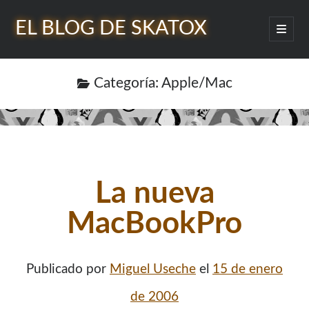
EL BLOG DE SKATOX
abrir
menú
Barra
princip
Buscar
lateral
Categoría:
Apple/Mac
¿Quién soy?
La nueva
MacBookPro
Publicado por
Miguel Useche
el
15 de enero
de 2006