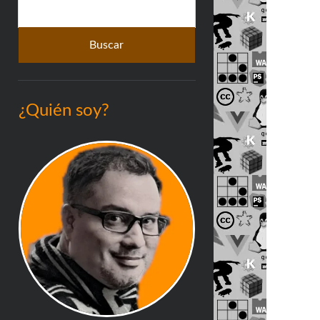
Buscar
lateral
¿Quién soy?