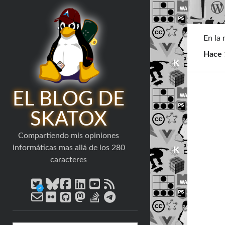
En la
Hace 
EL BLOG DE
SKATOX
Compartiendo mis opiniones
informáticas mas allá de los 280
caracteres
twitter
bluesky
facebook
linkedin
youtube
rss
email-
flickr
github
mastodon
stack-
telegram
form
overflow
Barra