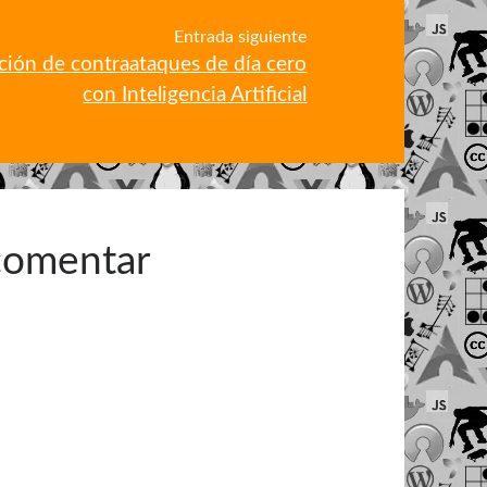
Entrada siguiente
ción de contraataques de día cero
con Inteligencia Artificial
 comentar