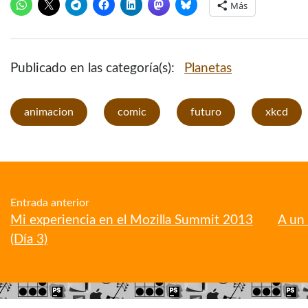
Más
Publicado en las categoría(s):
Planetas
animacion
comic
futuro
xkcd
Entrada anterior
Mi experiencia en el Mozilla Summit 2013
A un 
(Día 3)