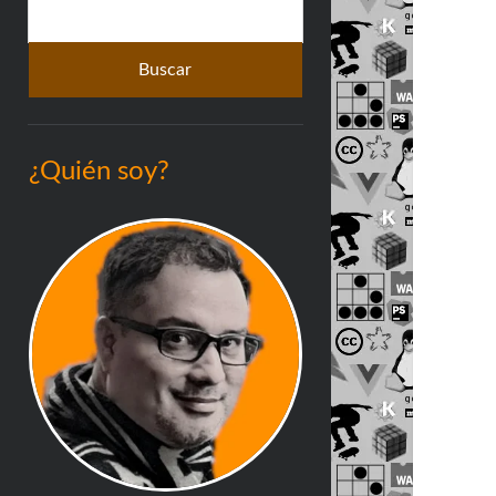
Buscar
lateral
¿Quién soy?