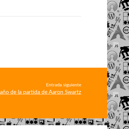
Entrada siguiente
año de la partida de Aaron Swartz