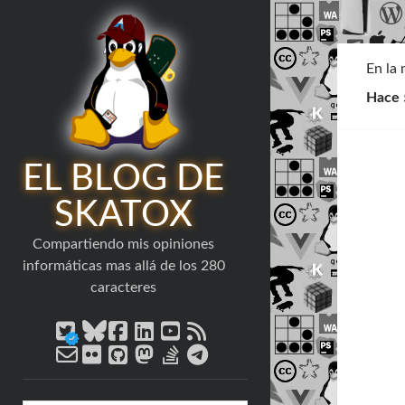
En la
Hace 
EL BLOG DE
SKATOX
Compartiendo mis opiniones
informáticas mas allá de los 280
caracteres
twitter
bluesky
facebook
linkedin
youtube
rss
email-
flickr
github
mastodon
stack-
telegram
form
overflow
Barra