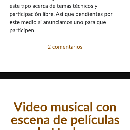
contenido para este sitio.
este tipo acerca de temas técnicos y
participación libre. Así que pendientes por
este medio si anunciamos uno para que
participen.
2 comentarios
Descuentos
Si vas a comprar un dominio, hazlo por aquí y colaboras
con el mantenimiento de este sitio:
Video musical con
Si deseas vender publicidad en tu propio blog o página
web, te recomiendo usar
Seeding UP
, buen servicio para
escena de películas
monetizar tu página.