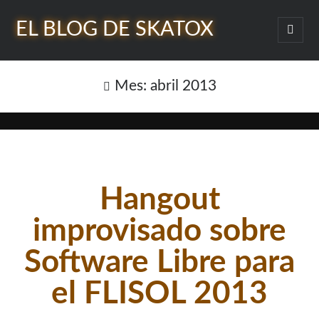
EL BLOG DE SKATOX
abrir
menú
Barra
princi
Buscar
lateral
Mes:
abril 2013
¿Quién soy?
Hangout
improvisado sobre
Software Libre para
el FLISOL 2013