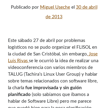
Publicado por
Miguel Useche
el
30 de abril
de 2013
Este sábado 27 de abril por problemas
logísticos no se pudo organizar el FLISOL en
la ciudad de San Cristóbal, sin embargo,
Jose
Luis Rivas
se le ocurrió la idea de realizar una
¡Hola mi nombre es Miguel Useche!
videoconferencia con varios miembros de
TALUG (Tachira’s Linux User Group) y hablar
Soy
desarrollador web
, colaboro en comunidades como
sobre temas relacionados con software libre,
Mozilla (
Hispano
|
Venezuela
)
y en
WordPress Venezuela
,
la charla
fue improvisada y sin guión
promuevo tecnologías abiertas, mantengo
PKGBUILDS
planificado
(solo sabíamos que íbamos a
de Archlinux,
plugins de WordPress
y me gusta organizar
hablar de Software Libre) pero me parece
o dar charlas.