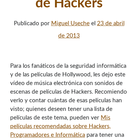
de Hackers
Publicado por
Miguel Useche
el
23 de abril
de 2013
Enlaces de mi sitio viejo
Para los fanáticos de la seguridad informática
y de las películas de Hollywood, les dejo este
¿Buscas las secciones de mi antiguo sitio?
vídeo de música electrónica con sonidos de
escenas de películas de Hackers. Recomiendo
GNU/Linux
verlo y contar cuántas de esas películas han
Humor Geek
Tutoriales
visto; quienes deseen tener una lista de
Descargas
películas de este tema, pueden ver
Mis
El Autor
películas recomendadas sobre Hackers,
Programadores e Informática
para tener una