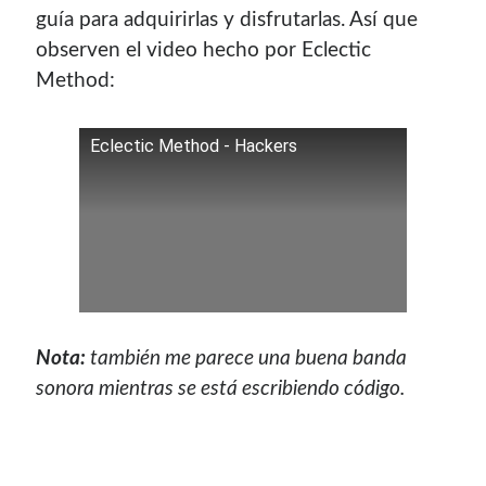
guía para adquirirlas y disfrutarlas. Así que
observen el video hecho por Eclectic
Blogroll Geek
Method:
Codigeek
0
El Blog de Luis
0
Eclectic Method - Hackers
Picando Código
0
Nota:
también me parece una buena banda
sonora mientras se está escribiendo código.