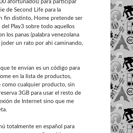
000 afortunados) para participar
ie de Second Life para la
n fin distinto, Home pretende ser
del Play3 sobre todo aquellos
on los panas (palabra venezolana
a joder un rato por ahi caminando,
lo que te enví­an es un código para
ome en la lista de productos,
é como cualquier producto, sin
eserva 3GB para usar el resto de
exión de Internet sino que me
ta.
nú totalmente en español para