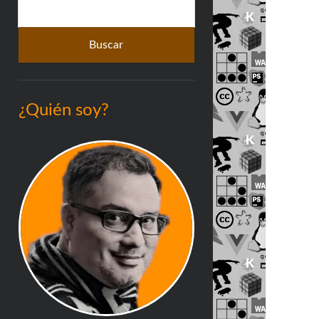
Buscar
lateral
¿Quién soy?