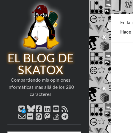
En la
Hace 
EL BLOG DE
SKATOX
Compartiendo mis opiniones
informáticas mas allá de los 280
caracteres
twitter
bluesky
facebook
linkedin
youtube
rss
email-
flickr
github
mastodon
stack-
telegram
form
overflow
Barra