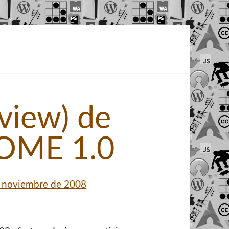
eview) de
HOME 1.0
 noviembre de 2008