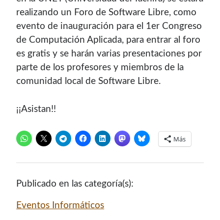
realizando un Foro de Software Libre, como
evento de inauguración para el 1er Congreso
de Computación Aplicada, para entrar al foro
es gratis y se harán varias presentaciones por
parte de los profesores y miembros de la
comunidad local de Software Libre.
¡¡Asistan!!
¡Hola mi nombre es Miguel Useche!
Más
Soy
desarrollador web
, colaboro en comunidades como
Mozilla (
Hispano
|
Venezuela
)
y en
WordPress Venezuela
,
promuevo tecnologías abiertas, mantengo
PKGBUILDS
Publicado en las categoría(s):
de Archlinux,
plugins de WordPress
y me gusta organizar
Eventos Informáticos
o dar charlas.