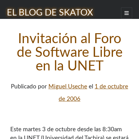
EL BLOG DE SKATOX
abrir
menú
Barra
princip
Buscar
lateral
Invitación al Foro
de Software Libre
en la UNET
¿Quién soy?
Publicado por
Miguel Useche
el
1 de octubre
de 2006
Este martes 3 de octubre desde las 8:30am
en la UNET (Universidad del Tachira) se estará