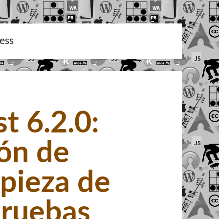
ess
st 6.2.0:
ión de
mpieza de
pruebas