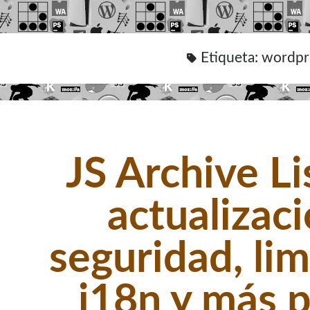
Etiqueta:
wordpr
JS Archive Li
actualizac
seguridad, li
i18n y más 