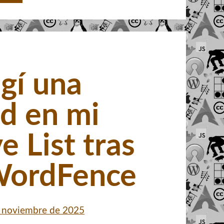
gí una
ad en mi
e List tras
 WordFence
 noviembre de 2025