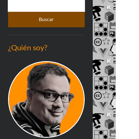
Buscar
lateral
¿Quién soy?