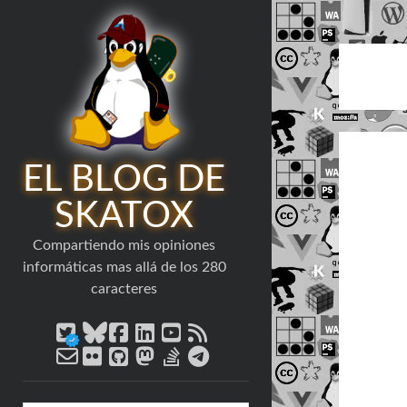
EL BLOG DE
SKATOX
Compartiendo mis opiniones
informáticas mas allá de los 280
caracteres
twitter
bluesky
facebook
linkedin
youtube
rss
email-
flickr
github
mastodon
stack-
telegram
form
overflow
Barra