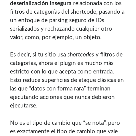
deserialización insegura
relacionada con los
contenido para este sitio.
filtros de categorías del shortcode, pasando a
un enfoque de parsing seguro de IDs
serializados y rechazando cualquier otro
valor, como, por ejemplo, un objeto.
Es decir, si tu sitio usa
shortcodes
y filtros de
categorías, ahora el plugin es mucho más
estricto con lo que acepta como entrada.
Esto reduce superficies de ataque clásicas en
las que “datos con forma rara” terminan
ejecutando acciones que nunca debieron
ejecutarse.
Descuentos
No es el tipo de cambio que “se nota”, pero
es exactamente el tipo de cambio que vale
Si vas a comprar un dominio, hazlo por aquí y colaboras