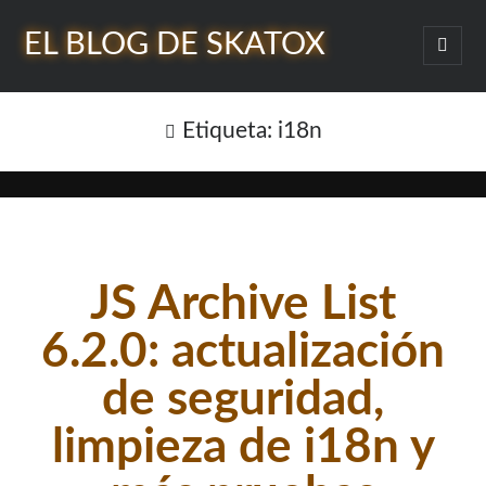
EL BLOG DE SKATOX
abrir
menú
Barra
princi
Buscar
lateral
Etiqueta:
i18n
¿Quién soy?
JS Archive List
6.2.0: actualización
de seguridad,
limpieza de i18n y