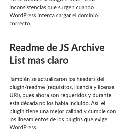
inconsistencias que surgen cuando
¿Buscas las secciones de mi antiguo sitio?
WordPress intenta cargar el dominio
GNU/Linux
correcto.
Humor Geek
Tutoriales
Descargas
Readme de JS Archive
El Autor
List mas claro
También se actualizaron los headers del
Blogroll Geek
plugin/readme (requisitos, licencia y license
URI), pues ahora son requeridos y durante
Codigeek
0
esta década no los había incluido. Así, el
El Blog de Luis
0
Picando Código
0
plugin tiene una mejor calidad y cumple con
los lineamientos de los plugins que exige
WordPress.