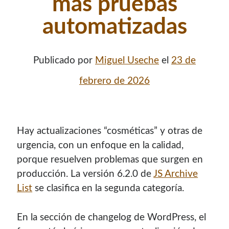
más pruebas
automatizadas
Publicado por
Miguel Useche
el
23 de
febrero de 2026
Hay actualizaciones “cosméticas” y otras de
¡Hola mi nombre es Miguel Useche!
urgencia, con un enfoque en la calidad,
porque resuelven problemas que surgen en
Soy
desarrollador web
, colaboro en comunidades como
producción. La versión 6.2.0 de
JS Archive
Mozilla (
Hispano
|
Venezuela
)
y en
WordPress Venezuela
,
List
se clasifica en la segunda categoría.
promuevo tecnologías abiertas, mantengo
PKGBUILDS
de Archlinux,
plugins de WordPress
y me gusta organizar
o dar charlas.
En la sección de changelog de WordPress, el