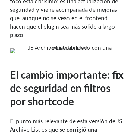
foco está clarísimo: es una actualización de
Soy graduado de Ing. en Informática de la
UNET
donde dí
seguridad y viene acompañada de mejoras
clases por 10 años. Como siempre me ha gustado
que, aunque no se vean en el frontend,
enseñar, comparto algunas de mis opiniones y
hacen que el plugin sea más sólido a largo
experiencias en el mundo informático en este blog.
plazo.
Puedes
contactarme
o leer más sobre mi
mi página profesional
.
El cambio importante: fix
Donate
de seguridad en filtros
If you like this website or any of my work, consider to
por shortcode
give a small donation. It will help me to invest time on
creating content for this site.
El punto más relevante de esta versión de JS
Si te gusta este sitio web o mi trabajo, puedes hacer una
Archive List es que
se corrigió una
pequeña donación. Me ayudará a invertir tiempo en crear