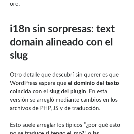
oro.
con el mantenimiento de este sitio:
i18n sin sorpresas: text
domain alineado con el
Si deseas vender publicidad en tu propio blog o página
web, te recomiendo usar
Seeding UP
, buen servicio para
slug
monetizar tu página.
Otro detalle que descubrí sin querer es que
WordPress espera que
el dominio del texto
coincida con el slug del plugin
. En esta
versión se arregló mediante cambios en los
archivos de PHP, JS y de traducción.
Esto suele arreglar los típicos “¿por qué esto
Enlaces de mi sitio viejo
no se traduce si tengo el .mo?” o las