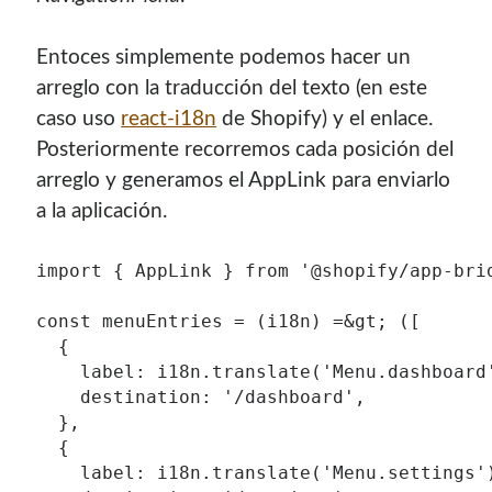
Entoces simplemente podemos hacer un
arreglo con la traducción del texto (en este
caso uso
react-i18n
de Shopify) y el enlace.
Posteriormente recorremos cada posición del
arreglo y generamos el AppLink para enviarlo
a la aplicación.
import { AppLink } from '@shopify/app-brid
const menuEntries = (i18n) =&gt; ([

  {

    label: i18n.translate('Menu.dashboard'
    destination: '/dashboard',

  },

  {

    label: i18n.translate('Menu.settings')