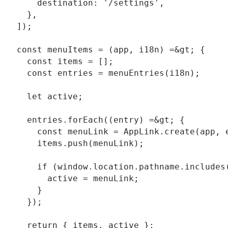
    destination: '/settings',

  },

]);

const menuItems = (app, i18n) =&gt; {

  const items = [];

  const entries = menuEntries(i18n);

  let active;

  entries.forEach((entry) =&gt; {

    const menuLink = AppLink.create(app, e
    items.push(menuLink);

    if (window.location.pathname.includes(
      active = menuLink;

    }

  });

  return { items, active };
