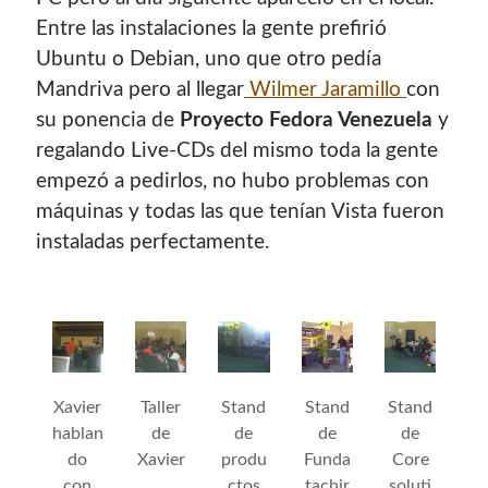
Entre las instalaciones la gente prefirió
Ubuntu o Debian, uno que otro pedí­a
Mandriva pero al llegar
Wilmer Jaramillo
con
su ponencia de
Proyecto Fedora Venezuela
y
regalando Live-CDs del mismo toda la gente
empezó a pedirlos, no hubo problemas con
máquinas y todas las que tení­an Vista fueron
instaladas perfectamente.
Xavier
Taller
Stand
Stand
Stand
hablan
de
de
de
de
do
Xavier
produ
Funda
Core
con
ctos
tachir
soluti