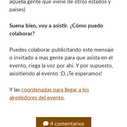
aquella gente que viene de otros estados y
paí­ses)
¿Buscas las secciones de mi antiguo sitio?
GNU/Linux
Humor Geek
Suena bien, voy a asistir. ¿Cómo puedo
Tutoriales
colaborar?
Descargas
Puedes colaborar publicitando este mensaje
El Autor
o invitado a mas gente para que asista en el
evento, riega la voz por ahi. Y por supuesto,
Blogroll Geek
asisitiendo al evento :D, ¡Te esperamos!
Codigeek
0
Y las
coordenadas para llegar a los
El Blog de Luis
0
alrededores del evento
.
Picando Código
0
4 comentarios