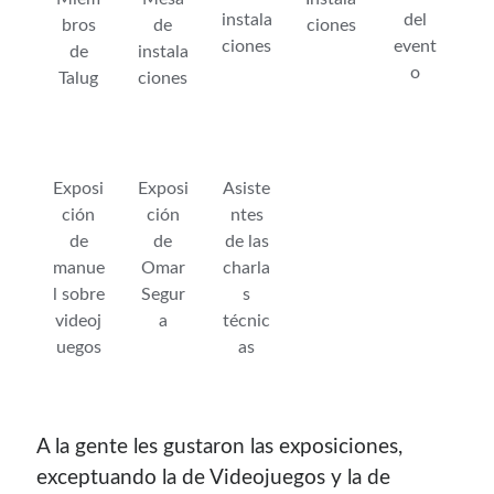
instala
del
bros
de
ciones
ciones
event
de
instala
o
Talug
ciones
Exposi
Exposi
Asiste
ción
ción
ntes
de
de
de las
manue
Omar
charla
l sobre
Segur
s
videoj
a
técnic
uegos
as
A la gente les gustaron las exposiciones,
exceptuando la de Videojuegos y la de