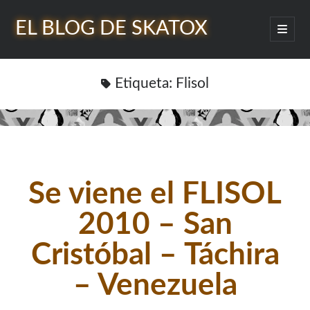
EL BLOG DE SKATOX
abrir
menú
Barra
princip
Buscar
lateral
Etiqueta:
Flisol
¿Quién soy?
Se viene el FLISOL
2010 – San
Cristóbal – Táchira
– Venezuela