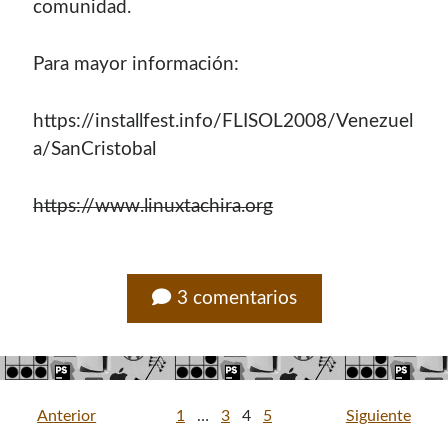
comunidad.
Para mayor información:
https://installfest.info/FLISOL2008/Venezuel
a/SanCristobal
https://www.linuxtachira.org
3 comentarios
Paginación
Anterior
1
…
3
4
5
Siguiente