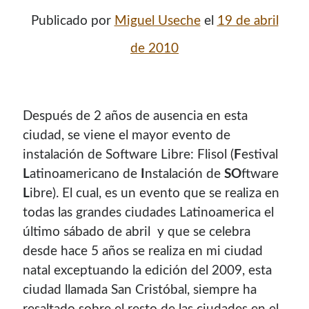
Publicado por
Miguel Useche
el
19 de abril
de 2010
Después de 2 años de ausencia en esta
ciudad, se viene el mayor evento de
instalación de Software Libre: Flisol (
F
estival
L
atinoamericano de
I
nstalación de
SO
ftware
¡Hola mi nombre es Miguel Useche!
L
ibre). El cual, es un evento que se realiza en
todas las grandes ciudades Latinoamerica el
Soy
desarrollador web
, colaboro en comunidades como
último sábado de abril y que se celebra
Mozilla (
Hispano
|
Venezuela
)
y en
WordPress Venezuela
,
desde hace 5 años se realiza en mi ciudad
promuevo tecnologías abiertas, mantengo
PKGBUILDS
natal exceptuando la edición del 2009, esta
de Archlinux,
plugins de WordPress
y me gusta organizar
ciudad llamada San Cristóbal, siempre ha
o dar charlas.