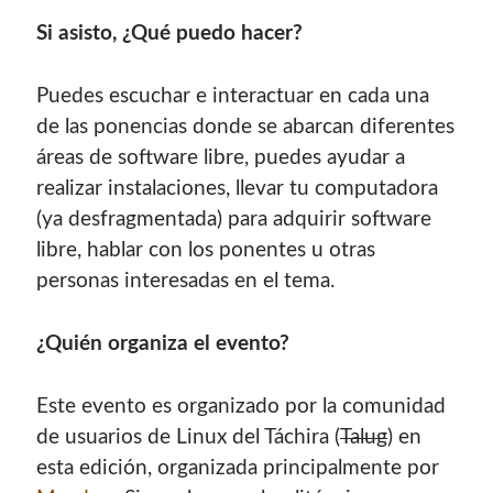
contenido para este sitio.
Si asisto, ¿Qué puedo hacer?
Puedes escuchar e interactuar en cada una
de las ponencias donde se abarcan diferentes
áreas de software libre, puedes ayudar a
realizar instalaciones, llevar tu computadora
(ya desfragmentada) para adquirir software
libre, hablar con los ponentes u otras
personas interesadas en el tema.
¿Quién organiza el evento?
Este evento es organizado por la comunidad
Descuentos
de usuarios de Linux del Táchira (
Talug
) en
esta edición, organizada principalmente por
Si vas a comprar un dominio, hazlo por aquí y colaboras