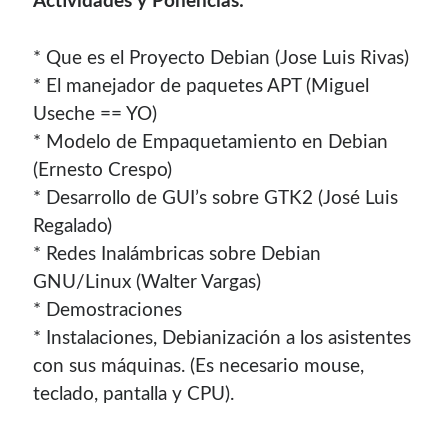
Actividades y Ponencias:
Soy graduado de Ing. en Informática de la
UNET
donde dí
clases por 10 años. Como siempre me ha gustado
* Que es el Proyecto Debian (Jose Luis Rivas)
enseñar, comparto algunas de mis opiniones y
* El manejador de paquetes APT (Miguel
experiencias en el mundo informático en este blog.
Useche == YO)
Puedes
contactarme
o leer más sobre mi
* Modelo de Empaquetamiento en Debian
mi página profesional
.
(Ernesto Crespo)
* Desarrollo de GUI’s sobre GTK2 (José Luis
Regalado)
* Redes Inalámbricas sobre Debian
Donate
GNU/Linux (Walter Vargas)
* Demostraciones
If you like this website or any of my work, consider to
* Instalaciones, Debianización a los asistentes
give a small donation. It will help me to invest time on
con sus máquinas. (Es necesario mouse,
creating content for this site.
teclado, pantalla y CPU).
Si te gusta este sitio web o mi trabajo, puedes hacer una
pequeña donación. Me ayudará a invertir tiempo en crear