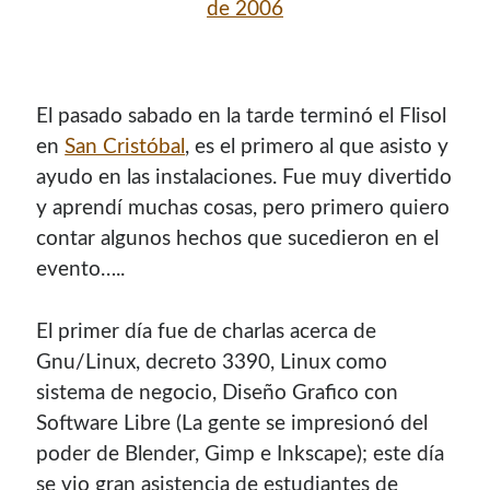
de 2006
con el mantenimiento de este sitio:
El pasado sabado en la tarde terminó el Flisol
en
San Cristóbal
, es el primero al que asisto y
Si deseas vender publicidad en tu propio blog o página
web, te recomiendo usar
Seeding UP
, buen servicio para
ayudo en las instalaciones. Fue muy divertido
monetizar tu página.
y aprendí­ muchas cosas, pero primero quiero
contar algunos hechos que sucedieron en el
evento…..
El primer dí­a fue de charlas acerca de
Gnu/Linux, decreto 3390, Linux como
sistema de negocio, Diseño Grafico con
Software Libre (La gente se impresionó del
poder de Blender, Gimp e Inkscape); este dí­a
Enlaces de mi sitio viejo
se vio gran asistencia de estudiantes de