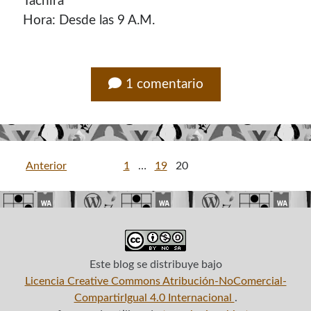
Táchira
Hora: Desde las 9 A.M.
1 comentario
Paginación
Anterior
1
…
19
20
de
entradas
Este blog
se distribuye bajo
Licencia Creative Commons Atribución-NoComercial-
CompartirIgual 4.0 Internacional
.