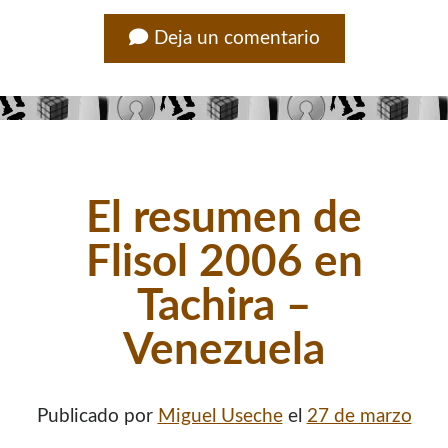
contenido para este sitio.
Deja un comentario
El resumen de
Flisol 2006 en
Tachira –
Venezuela
Descuentos
Publicado por
Miguel Useche
el
27 de marzo
Si vas a comprar un dominio, hazlo por aquí y colaboras