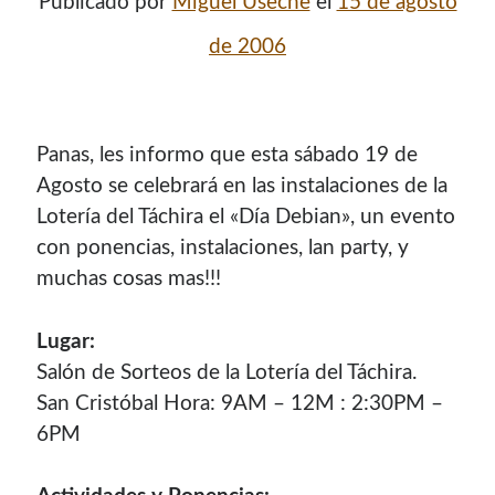
Publicado por
Miguel Useche
el
15 de agosto
de 2006
Panas, les informo que esta sábado 19 de
Agosto se celebrará en las instalaciones de la
Loterí­a del Táchira el «Dí­a Debian», un evento
con ponencias, instalaciones, lan party, y
muchas cosas mas!!!
¡Hola mi nombre es Miguel Useche!
Lugar:
Soy
desarrollador web
, colaboro en comunidades como
Salón de Sorteos de la Loterí­a del Táchira.
Mozilla (
Hispano
|
Venezuela
)
y en
WordPress Venezuela
,
San Cristóbal Hora: 9AM – 12M : 2:30PM –
promuevo tecnologías abiertas, mantengo
PKGBUILDS
6PM
de Archlinux,
plugins de WordPress
y me gusta organizar
o dar charlas.