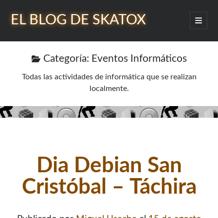
EL BLOG DE SKATOX
abrir
menú
Barra
princip
Buscar
lateral
Categoría:
Eventos Informáticos
Todas las actividades de informática que se realizan
localmente.
¿Quién soy?
Dia Debian San
Cristóbal – Táchira