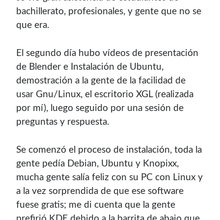
bachillerato, profesionales, y gente que no se
¿Buscas las secciones de mi antiguo sitio?
que era.
GNU/Linux
Humor Geek
El segundo dí­a hubo ví­deos de presentación
Tutoriales
de Blender e Instalación de Ubuntu,
Descargas
demostración a la gente de la facilidad de
El Autor
usar Gnu/Linux, el escritorio XGL (realizada
por mí­), luego seguido por una sesión de
preguntas y respuesta.
Blogroll Geek
Se comenzó el proceso de instalación, toda la
Codigeek
0
gente pedí­a Debian, Ubuntu y Knopixx,
El Blog de Luis
0
mucha gente salí­a feliz con su PC con Linux y
Picando Código
0
a la vez sorprendida de que ese software
fuese gratis; me di cuenta que la gente
prefirió KDE debido a la barrita de abajo que