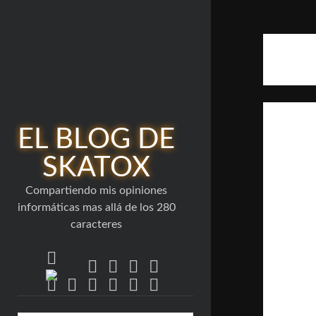
EL BLOG DE
SKATOX
Compartiendo mis opiniones
informáticas mas allá de los 280
caracteres
twitter
facebook
linkedin
youtube
rss
bluesky
email-
flickr
github
mastodon
stack-
telegram
form
overflow
Barra