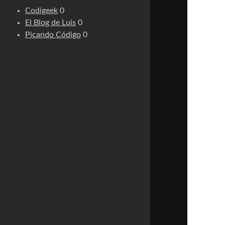
Codigeek
0
El Blog de Luis
0
Picando Código
0