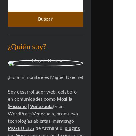
Buscar
lateral
¿Quién soy?
¡Hola mi nombre es Miguel Useche!
Soy
desarrollador web
, colaboro
en comunidades como
Mozilla
(
Hispano
|
Venezuela
)
y en
WordPress Venezuela
, promuevo
tecnologías abiertas, mantengo
PKGBUILDS
de Archlinux,
plugins
de WordPress
y me gusta organizar