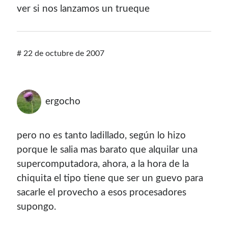
ver si nos lanzamos un trueque
con el mantenimiento de este sitio:
#
22 de octubre de 2007
Si deseas vender publicidad en tu propio blog o página
web, te recomiendo usar
Seeding UP
, buen servicio para
monetizar tu página.
ergocho
pero no es tanto ladillado, según lo hizo
porque le salia mas barato que alquilar una
supercomputadora, ahora, a la hora de la
chiquita el tipo tiene que ser un guevo para
sacarle el provecho a esos procesadores
supongo.
Enlaces de mi sitio viejo