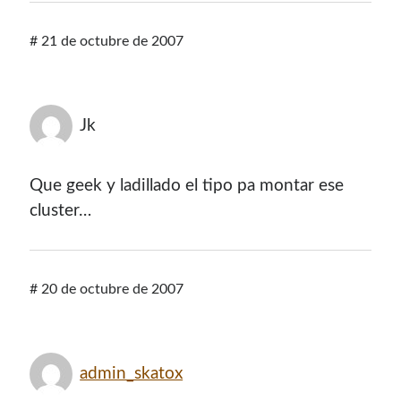
¿Buscas las secciones de mi antiguo sitio?
#
21 de octubre de 2007
GNU/Linux
Humor Geek
Tutoriales
Jk
Descargas
El Autor
Que geek y ladillado el tipo pa montar ese
cluster…
Blogroll Geek
Codigeek
0
#
20 de octubre de 2007
El Blog de Luis
0
Picando Código
0
admin_skatox