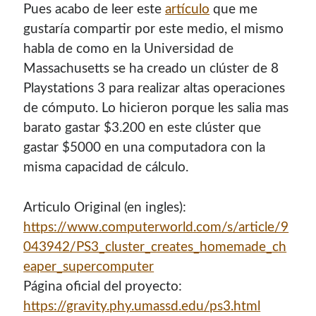
Pues acabo de leer este
artí­culo
que me
gustarí­a compartir por este medio, el mismo
habla de como en la Universidad de
Massachusetts se ha creado un clúster de 8
Playstations 3 para realizar altas operaciones
de cómputo. Lo hicieron porque les salia mas
barato gastar $3.200 en este clúster que
gastar $5000 en una computadora con la
misma capacidad de cálculo.
¡Hola mi nombre es Miguel Useche!
Articulo Original (en ingles):
https://www.computerworld.com/s/article/9
Soy
desarrollador web
, colaboro en comunidades como
Mozilla (
Hispano
|
Venezuela
)
y en
WordPress Venezuela
,
043942/PS3_cluster_creates_homemade_ch
promuevo tecnologías abiertas, mantengo
PKGBUILDS
eaper_supercomputer
de Archlinux,
plugins de WordPress
y me gusta organizar
Página oficial del proyecto:
o dar charlas.
https://gravity.phy.umassd.edu/ps3.html