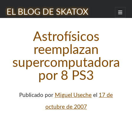
EL BLOG DE SKATOX
abrir
menú
Barra
princip
Buscar
lateral
Astrofí­sicos
reemplazan
supercomputadora
¿Quién soy?
por 8 PS3
Publicado por
Miguel Useche
el
17 de
octubre de 2007