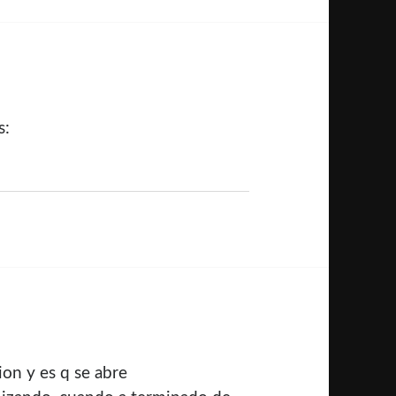
s:
on y es q se abre