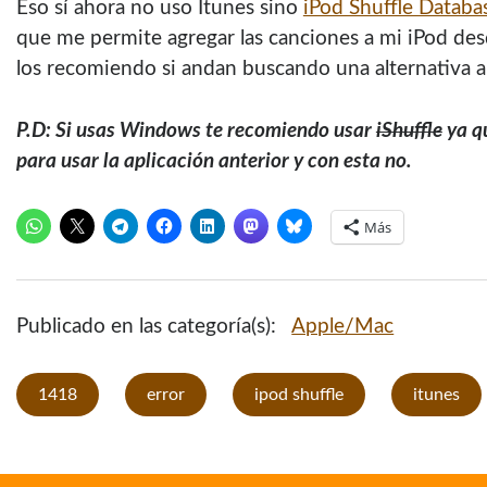
Eso sí­ ahora no uso Itunes sino
iPod Shuffle Databa
que me permite agregar las canciones a mi iPod d
los recomiendo si andan buscando una alternativa a
P.D: Si usas Windows te recomiendo usar
iShuffle
ya qu
para usar la aplicación anterior y con esta no.
Más
Publicado en las categoría(s):
Apple/Mac
1418
error
ipod shuffle
itunes