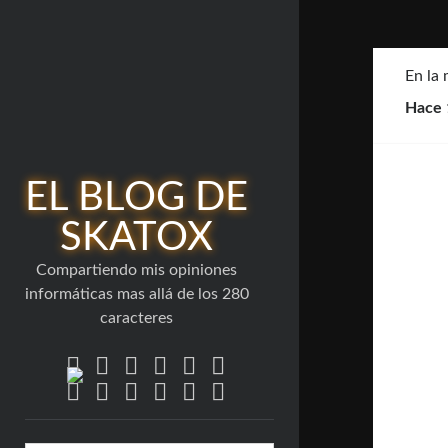
En la
Hace 
EL BLOG DE
SKATOX
Compartiendo mis opiniones
informáticas mas allá de los 280
caracteres
twitter
bluesky
facebook
linkedin
youtube
rss
email-
flickr
github
mastodon
stack-
telegram
form
overflow
Barra