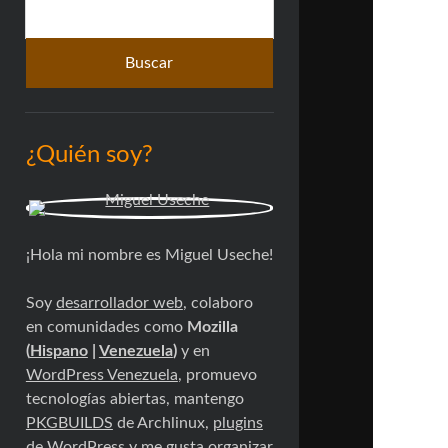
Buscar
lateral
¿Quién soy?
¡Hola mi nombre es Miguel Useche!
Soy
desarrollador web
, colaboro
en comunidades como
Mozilla
(
Hispano
|
Venezuela
)
y en
WordPress Venezuela
, promuevo
tecnologías abiertas, mantengo
PKGBUILDS
de Archlinux,
plugins
de WordPress
y me gusta organizar