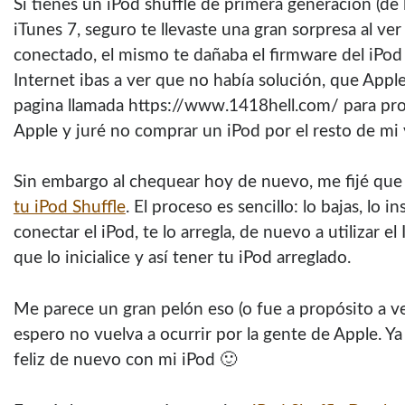
Si tienes un iPod shuffle de primera generación (de l
iTunes 7, seguro te llevaste una gran sorpresa al ver 
conectado, el mismo te dañaba el firmware del iPod 
Internet ibas a ver que no habí­a solución, que Appl
pagina llamada https://www.1418hell.com/ para prote
Apple y juré no comprar un iPod por el resto de mi 
Sin embargo al chequear hoy de nuevo, me fijé que
tu iPod Shuffle
. El proceso es sencillo: lo bajas, lo i
conectar el iPod, te lo arregla, de nuevo a utilizar el
que lo inicialice y así­ tener tu iPod arreglado.
Me parece un gran pelón eso (o fue a propósito a v
espero no vuelva a ocurrir por la gente de Apple. Ya
feliz de nuevo con mi iPod 🙂