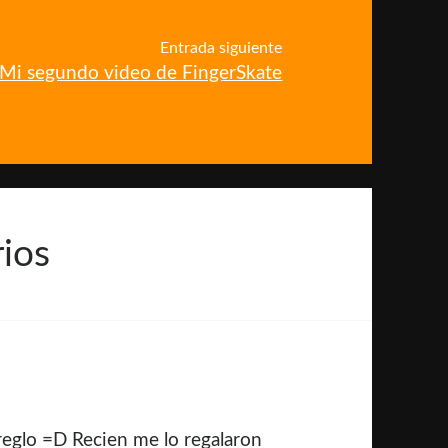
Entrada siguiente
Mi segundo video de FingerSkate
ios
rreglo =D Recien me lo regalaron