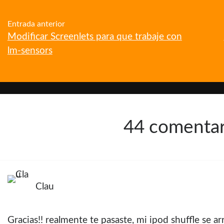
Entrada anterior
Modificar Screenlets para que trabaje con
lm-sensors
44 comentar
Clau
Gracias!! realmente te pasaste, mi ipod shuffle se a