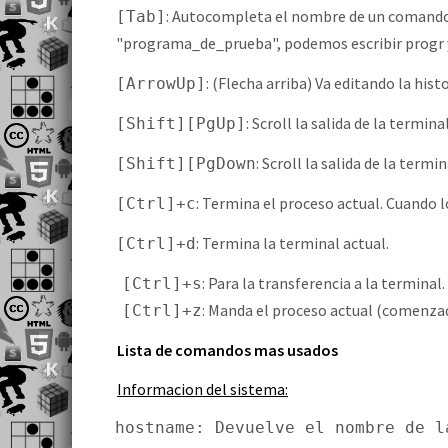
: Autocompleta el nombre de un comando, 
[Tab]
"programa_de_prueba", podemos escribir progr 
: (Flecha arriba) Va editando la hi
[ArrowUp]
: Scroll la salida de la termin
[Shift][PgUp]
: Scroll la salida de la termi
[Shift][PgDown
: Termina el proceso actual. Cuando 
[Ctrl]+c
: Termina la terminal actual.
[Ctrl]+d
: Para la transferencia a la terminal.
[Ctrl]+s
: Manda el proceso actual (comenza
[Ctrl]+z
Lista de comandos mas usados
Informacion del sistema:
hostname: Devuelve el nombre de l