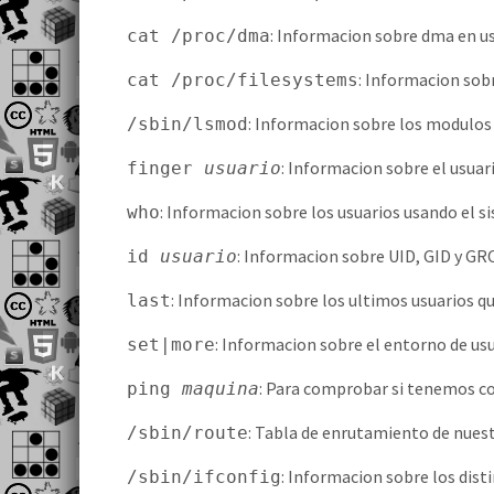
: Informacion sobre dma en us
cat /proc/dma
: Informacion sobr
cat /proc/filesystems
: Informacion sobre los modulos 
/sbin/lsmod
: Informacion sobre el usuar
finger
usuario
: Informacion sobre los usuarios usando el s
who
: Informacion sobre UID, GID y G
id
usuario
: Informacion sobre los ultimos usuarios q
last
: Informacion sobre el entorno de usu
set|more
: Para comprobar si tenemos c
ping
maquina
: Tabla de enrutamiento de nues
/sbin/route
: Informacion sobre los disti
/sbin/ifconfig