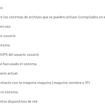
o.
e los sistemas de archivos que se pueden utilizar (compilados en e
en uso.
io
usuario
.
istema.
ROUPS del usuario
usuario
ue han usado el sistema.
ario actual.
ontacto con la maquina
maquina
(
maquina
: nombre o IP)
tro sistema.
ntos dispositivos de red