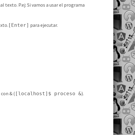
 texto. P.ej: Si vamos a usar el programa
xto.
para ejecutar.
[Enter]
 con & (
).
[localhost]$ proceso &