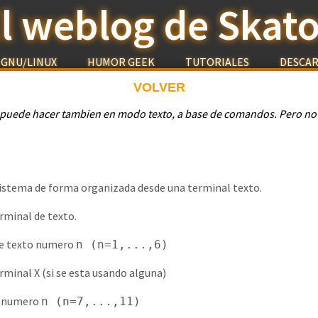
l weblog de Skat
GNU/LINUX
HUMOR GEEK
TUTORIALES
DESCA
VOLVER
 puede hacer tambien en modo texto, a base de comandos. Pero no 
sistema de forma organizada desde una terminal texto.
rminal de texto.
 de texto numero
n (n=1,...,6)
rminal X (si se esta usando alguna)
 X numero
n (n=7,...,11)