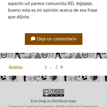
aspecto ud parece comunista XD. Jejjejeje,
bueno esta es mi opinión acerca de esa frase
que dijiste.
Deja un comentario
Paginación
Anterior
1
…
7
8
de
entradas
Este blog
se distribuye bajo
Licencia Creative Commons Atribución-NoComercial-