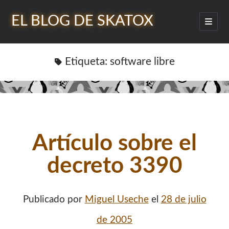
EL BLOG DE SKATOX
abrir
menú
Barra
princip
Buscar
lateral
Etiqueta:
software libre
¿Quién soy?
Artí­culo sobre el
decreto 3390
Publicado por
Miguel Useche
el
28 de julio
de 2005