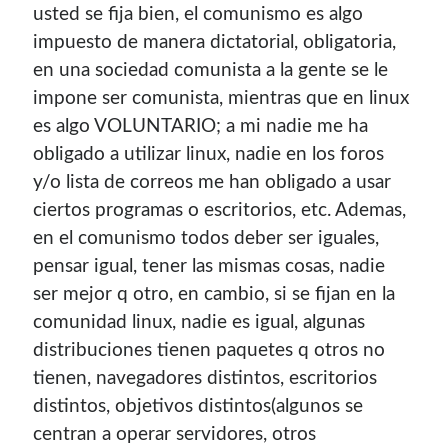
usted se fija bien, el comunismo es algo
con el mantenimiento de este sitio:
impuesto de manera dictatorial, obligatoria,
en una sociedad comunista a la gente se le
impone ser comunista, mientras que en linux
es algo VOLUNTARIO; a mi nadie me ha
Si deseas vender publicidad en tu propio blog o página
obligado a utilizar linux, nadie en los foros
web, te recomiendo usar
Seeding UP
, buen servicio para
y/o lista de correos me han obligado a usar
monetizar tu página.
ciertos programas o escritorios, etc. Ademas,
en el comunismo todos deber ser iguales,
pensar igual, tener las mismas cosas, nadie
ser mejor q otro, en cambio, si se fijan en la
comunidad linux, nadie es igual, algunas
distribuciones tienen paquetes q otros no
tienen, navegadores distintos, escritorios
distintos, objetivos distintos(algunos se
Enlaces de mi sitio viejo
centran a operar servidores, otros