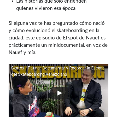
Las historias que solo entienden
con el mantenimiento de este sitio:
quienes vivieron esa época
Si alguna vez te has preguntado cómo nació
y cómo evolucionó el skateboarding en la
Si deseas vender publicidad en tu propio blog o página
ciudad, este episodio de El spot de Nauef es
web, te recomiendo usar
Seeding UP
, buen servicio para
prácticamente un minidocumental, en voz de
monetizar tu página.
Nauef y mía.
Skatox | Patinar, Documentar y Recordar la Escena
del Skateboarding Venezolano
Enlaces de mi sitio viejo