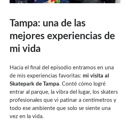
¿Buscas las secciones de mi antiguo sitio?
GNU/Linux
Tampa: una de las
Humor Geek
mejores experiencias de
Tutoriales
Descargas
mi vida
El Autor
Hacia el final del episodio entramos en una
Blogroll Geek
de mis experiencias favoritas:
mi visita al
Skatepark de Tampa
. Conté cómo logré
Codigeek
0
entrar al parque, la vibra del lugar, los skaters
El Blog de Luis
0
profesionales que vi patinar a centímetros y
Picando Código
0
todo ese ambiente que solo se siente una
vez en la vida.