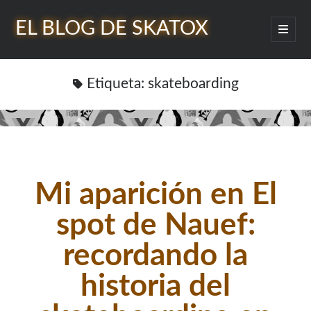
EL BLOG DE SKATOX
abrir
menú
Barra
princip
Buscar
lateral
Etiqueta:
skateboarding
¿Quién soy?
Mi aparición en El
spot de Nauef:
recordando la
historia del