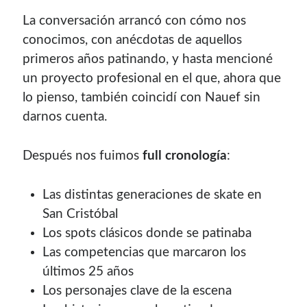
contenido para este sitio.
La conversación arrancó con cómo nos
conocimos, con anécdotas de aquellos
primeros años patinando, y hasta mencioné
un proyecto profesional en el que, ahora que
lo pienso, también coincidí con Nauef sin
darnos cuenta.
Después nos fuimos
full cronología
:
Las distintas generaciones de skate en
San Cristóbal
Los spots clásicos donde se patinaba
Las competencias que marcaron los
Descuentos
últimos 25 años
Los personajes clave de la escena
Si vas a comprar un dominio, hazlo por aquí y colaboras