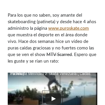
Para los que no saben, soy amante del
skateboarding (patineta) y desde hace 4 años
administro la página
www.puroskate.com
que muestra el deporte en el área donde
vivo. Hace dos semanas hice un ví­deo de
puras caí­das graciosas y no fuertes como las
que se ven el show
MTV Scarred
. Espero que
les guste y se rí­an un rato:
Puroskate MiniVideo 2: Skate Venezuela ( Caidas Tachira )