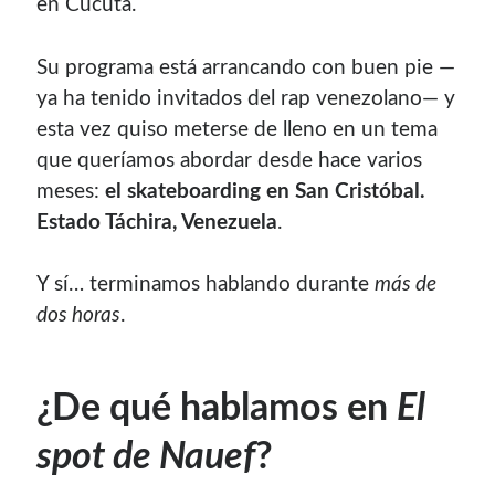
en Cúcuta.
Soy graduado de Ing. en Informática de la
UNET
donde dí
clases por 10 años. Como siempre me ha gustado
Su programa está arrancando con buen pie —
enseñar, comparto algunas de mis opiniones y
ya ha tenido invitados del rap venezolano— y
experiencias en el mundo informático en este blog.
esta vez quiso meterse de lleno en un tema
Puedes
contactarme
o leer más sobre mi
que queríamos abordar desde hace varios
mi página profesional
.
meses:
el skateboarding en San Cristóbal.
Estado Táchira, Venezuela
.
Y sí… terminamos hablando durante
más de
Donate
dos horas
.
If you like this website or any of my work, consider to
give a small donation. It will help me to invest time on
¿De qué hablamos en
El
creating content for this site.
spot de Nauef
?
Si te gusta este sitio web o mi trabajo, puedes hacer una
pequeña donación. Me ayudará a invertir tiempo en crear