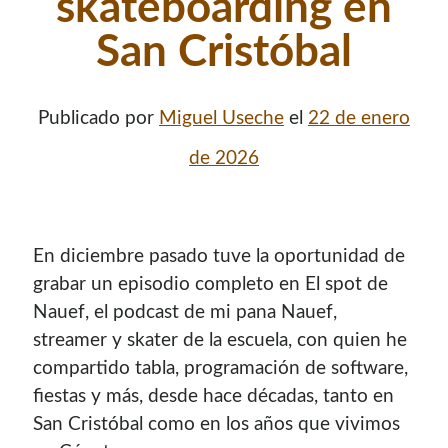
skateboarding en
San Cristóbal
Publicado por
Miguel Useche
el
22 de enero
de 2026
En diciembre pasado tuve la oportunidad de
¡Hola mi nombre es Miguel Useche!
grabar un episodio completo en El spot de
Nauef, el podcast de mi pana Nauef,
Soy
desarrollador web
, colaboro en comunidades como
streamer y skater de la escuela, con quien he
Mozilla (
Hispano
|
Venezuela
)
y en
WordPress Venezuela
,
compartido tabla, programación de software,
promuevo tecnologías abiertas, mantengo
PKGBUILDS
fiestas y más, desde hace décadas, tanto en
de Archlinux,
plugins de WordPress
y me gusta organizar
o dar charlas.
San Cristóbal como en los años que vivimos