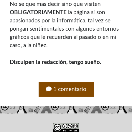
No se que mas decir sino que visiten
contenido para este sitio.
OBLIGATORIAMENTE
la página si son
apasionados por la informática, tal vez se
pongan sentimentales con algunos entornos
gráficos que le recuerden al pasado o en mi
caso, a la niñez.
Disculpen la redacción, tengo sueño.
1 comentario
Descuentos
Si vas a comprar un dominio, hazlo por aquí y colaboras