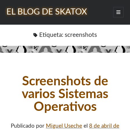
EL BLOG DE SKATOX
abrir
menú
Barra
princip
Buscar
lateral
Etiqueta:
screenshots
¿Quién soy?
Screenshots de
varios Sistemas
Operativos
Publicado por
Miguel Useche
el
8 de abril de