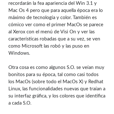
recordarán la fea apariencia del Win 3.1 y
Soy graduado de Ing. en Informática de la
UNET
donde dí
Mac Os 4 pero que para aquella época era lo
clases por 10 años. Como siempre me ha gustado
máximo de tecnologí­a y color. También es
enseñar, comparto algunas de mis opiniones y
experiencias en el mundo informático en este blog.
cómico ver como el primer MacOs se parece
al Xerox con el menú de Visi On y ver las
Puedes
contactarme
o leer más sobre mi
caracterí­sticas robadas que a su vez, se ven
mi página profesional
.
como Microsoft las robó y las puso en
Windows.
Donate
Otra cosa es como algunos S.O. se veí­an muy
bonitos para su época, tal como casi todos
los MacOs (sobre todo el MacOs X) y Redhat
If you like this website or any of my work, consider to
give a small donation. It will help me to invest time on
Linux, las funcionalidades nuevas que traí­an a
creating content for this site.
su interfaz gráfica, y los colores que identifica
a cada S.O.
Si te gusta este sitio web o mi trabajo, puedes hacer una
pequeña donación. Me ayudará a invertir tiempo en crear