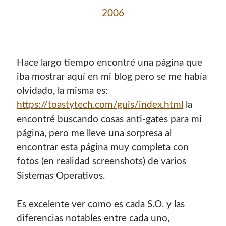
2006
Hace largo tiempo encontré una página que
iba mostrar aquí­ en mi blog pero se me habí­a
olvidado, la misma es:
https://toastytech.com/guis/index.html
la
encontré buscando cosas anti-gates para mi
página, pero me lleve una sorpresa al
¡Hola mi nombre es Miguel Useche!
encontrar esta página muy completa con
fotos (en realidad screenshots) de varios
Soy
desarrollador web
, colaboro en comunidades como
Sistemas Operativos.
Mozilla (
Hispano
|
Venezuela
)
y en
WordPress Venezuela
,
promuevo tecnologías abiertas, mantengo
PKGBUILDS
de Archlinux,
plugins de WordPress
y me gusta organizar
Es excelente ver como es cada S.O. y las
o dar charlas.
diferencias notables entre cada uno,