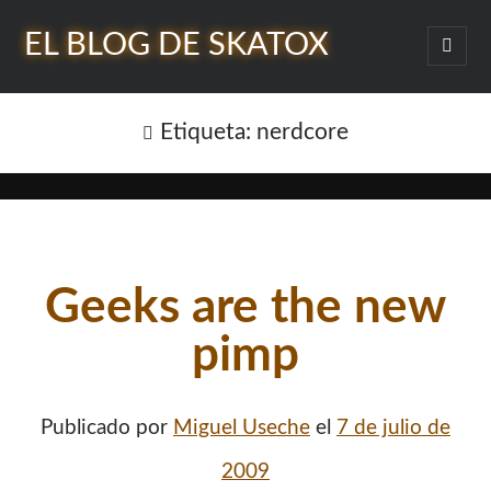
EL BLOG DE SKATOX
abrir
menú
Barra
princi
Buscar
lateral
Etiqueta:
nerdcore
¿Quién soy?
Geeks are the new
pimp
Publicado por
Miguel Useche
el
7 de julio de
2009