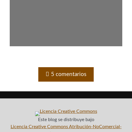
Blogroll Geek
Codigeek
0
El Blog de Luis
0
Picando Código
0
5 comentarios
Este blog
se distribuye bajo
Licencia Creative Commons Atribución-NoComercial-