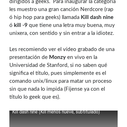
dirigidos a geeks. Para inaugurar la categoría
les muestro una gran canción Nerdcore (rap
ó hip hop para geeks) llamada
Kill dash nine
ó
kill -9
que tiene una letra muy buena, muy
unixera, con sentido y sin entrar a la idiotez.
Les recomiendo ver el vídeo grabado de una
presentación de
Monzy
en vivo en la
Enlaces de mi sitio viejo
Universidad de Stanford, si no saben qué
¿Buscas las secciones de mi antiguo sitio?
significa el título, pues simplemente es el
GNU/Linux
comando unix/linux para matar un proceso
Humor Geek
sin que nada lo impida (Fíjense ya con el
Tutoriales
título lo geek que es).
Descargas
Kill dash nine (Kill menos nueve, subtitulado)
El Autor