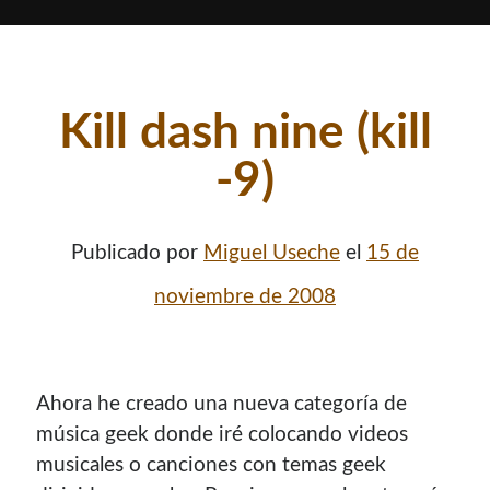
contenido para este sitio.
Kill dash nine (kill
-9)
Descuentos
Si vas a comprar un dominio, hazlo por aquí y colaboras
Publicado por
Miguel Useche
el
15 de
con el mantenimiento de este sitio:
noviembre de 2008
Si deseas vender publicidad en tu propio blog o página
Ahora he creado una nueva categoría de
web, te recomiendo usar
Seeding UP
, buen servicio para
música geek donde iré colocando videos
monetizar tu página.
musicales o canciones con temas geek