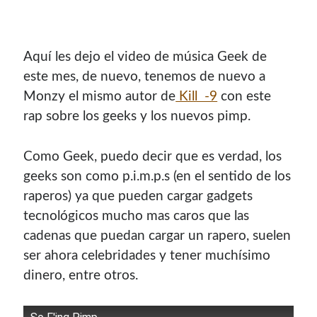
Aquí­ les dejo el video de música Geek de
este mes, de nuevo, tenemos de nuevo a
Monzy el mismo autor de
Kill -9
con este
rap sobre los geeks y los nuevos pimp.
Como Geek, puedo decir que es verdad, los
geeks son como p.i.m.p.s (en el sentido de los
raperos) ya que pueden cargar gadgets
¡Hola mi nombre es Miguel Useche!
tecnológicos mucho mas caros que las
Soy
desarrollador web
, colaboro en comunidades como
cadenas que puedan cargar un rapero, suelen
Mozilla (
Hispano
|
Venezuela
)
y en
WordPress Venezuela
,
ser ahora celebridades y tener muchí­simo
promuevo tecnologías abiertas, mantengo
PKGBUILDS
dinero, entre otros.
de Archlinux,
plugins de WordPress
y me gusta organizar
o dar charlas.