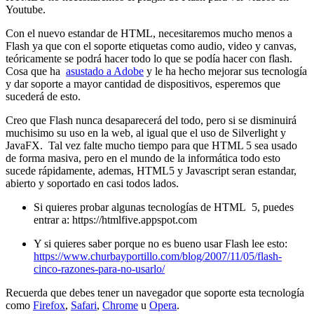
Youtube.
Con el nuevo estandar de HTML, necesitaremos mucho menos a
Flash ya que con el soporte etiquetas como audio, video y canvas,
teóricamente se podrá hacer todo lo que se podí­a hacer con flash.
Cosa que ha
asustado a Adobe
y le ha hecho mejorar sus tecnologí­a
y dar soporte a mayor cantidad de dispositivos, esperemos que
sucederá de esto.
Creo que Flash nunca desaparecerá del todo, pero si se disminuirá
muchisimo su uso en la web, al igual que el uso de Silverlight y
JavaFX. Tal vez falte mucho tiempo para que HTML 5 sea usado
de forma masiva, pero en el mundo de la informática todo esto
sucede rápidamente, ademas, HTML5 y Javascript seran estandar,
abierto y soportado en casi todos lados.
Si quieres probar algunas tecnologí­as de HTML 5, puedes
entrar a:
https://htmlfive.appspot.com
Y si quieres saber porque no es bueno usar Flash lee esto:
https://www.churbayportillo.com/blog/2007/11/05/flash-
cinco-razones-para-no-usarlo/
Recuerda que debes tener un navegador que soporte esta tecnologí­a
como
Firefox
,
Safari
,
Chrome
u
Opera
.