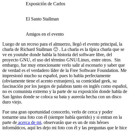
Exposición de Carlos
El Santo Stallman
Amigos en el evento
Luego de un receso para el almuerzo, llegó el evento principal, la
charla de Richard Stallman 🙂 . La charla es la tí­pica charla que se
ve en youtube donde habla la historia del software libre, del
proyecto GNU, el uso del término GNU/Linux, entre otros. Sin
embargo, fue muy emocionante verlo salir al escenario y saber que
de verdad es el verdadero lí­der de la Free Software Foundation. Me
impresionó mucho su español, pues lo habla perfectamente
(obviamente tiene el acento extranjero), su comicidad geek, su
fascinación por los juegos de palabras tanto en inglés como español,
no es comunista extremo y la parte de su exposición donde habla de
San Ignius donde se coloca su bata y aureola hecha con un disco
duro viejo.
Fue una gran oportunidad conocerlo, verlo de cerca y poder
tomarme una foto con él (siempre habí­a querido) y si entran en la
parte de
acerca de mi,
observarán que es un de mis héroes
informáticos, aquí­ les dejo mi foto con él y las preguntas que le hice