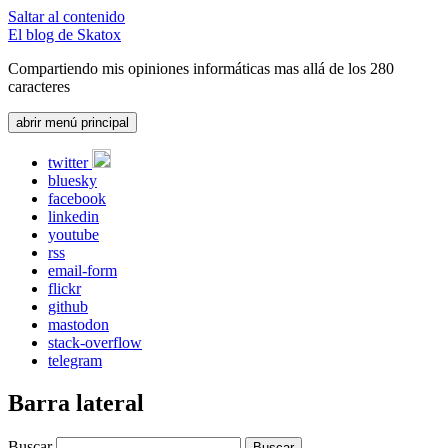
Saltar al contenido
El blog de Skatox
Compartiendo mis opiniones informáticas mas allá de los 280
caracteres
abrir menú principal
twitter
bluesky
facebook
linkedin
youtube
rss
email-form
flickr
github
mastodon
stack-overflow
telegram
Barra lateral
Buscar