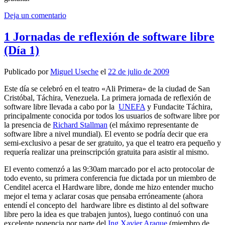
Deja un comentario
1 Jornadas de reflexión de software libre
(Dí­a 1)
Publicado por
Miguel Useche
el
22 de julio de 2009
Este dí­a se celebró en el teatro «Ali Primera» de la ciudad de San
Cristóbal, Táchira, Venezuela. La primera jornada de reflexión de
software libre llevada a cabo por la
UNEFA
y
Fundacite Táchira
,
principalmente conocida por todos los usuarios de software libre por
la presencia de
Richard Stallman
(el máximo representante de
software libre a nivel mundial). El evento se podrí­a decir que era
semi-exclusivo a pesar de ser gratuito, ya que el teatro era pequeño y
requerí­a realizar una preinscripción gratuita para asistir al mismo.
El evento comenzó a las 9:30am marcado por el acto protocolar de
todo evento, su primera conferencia fue dictada por un miembro de
Cenditel acerca el Hardware libre, donde me hizo entender mucho
mejor el tema y aclarar cosas que pensaba erróneamente (ahora
entendí­ el concepto del hardware libre es distinto al del software
libre pero la idea es que trabajen juntos), luego continuó con una
excelente ponencia por parte del
Ing.Xavier Araque
(miembro de