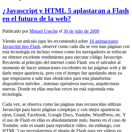
¿Javascript y HTML 5 aplastaran a Flash
en el futuro de la web?
Publicado por
Miguel Useche
el
30 de julio de 2009
Viendo un artí­culo (que les recomiendo) sobre
16 animaciones
Javascript tipo Flash
, observé como cada dí­a se ven mas páginas con
esta tecnologí­a en incluso vemos como los navegadores se enfocan
en obtener excelente rendimiento para ejecutar código Javascript.
Recuerdo al principio del internet como Flash era el salvador al
momento de hacer animaciones excelentes en las páginas web y de
darle mejor apariencia, pero con el tiempo fue quedando atras ya
que empezaron a salir mas obstáculos para esta plataforma:
dispositivos móviles , sistemas operativos nuevos, arquitecturas
nuevas. Donde en ellas muchas veces no está soportada esta
tecnologí­a.
Cada vez, se observa como las páginas mas reconocidas utilizan
Javascript para hacer páginas complejas y con mejor apariencia:
ejem, Gmail, Facebook, Google Docs, Youtube, WordPress, etc. Y
el uso de Flash en ellas es absolutamente nulo, bueno en el caso de
Youtube, solo es usado para reproducir ví­deo, sin embargo, con
HTML 5 no necesitaremos el plugin de Flash para ver ví­deos en