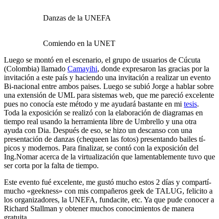
Danzas de la UNEFA
Comiendo en la UNET
Luego se montó en el escenario, el grupo de usuarios de Cúcuta
(Colombia) llamado
Camayihi
, donde expresaron las gracias por la
invitación a este paí­s y haciendo una invitación a realizar un evento
Bi-nacional entre ambos paises. Luego se subió Jorge a hablar sobre
una extensión de UML para sistemas web, que me pareció excelente
pues no conocí­a este método y me ayudará bastante en mi
tesis
.
Toda la exposición se realizó con la elaboración de diagramas en
tiempo real usando la herramienta libre de Umbrello y una otra
ayuda con Dia. Después de eso, se hizo un descanso con una
presentación de danzas (chequeen las fotos) presentando bailes tí­
picos y modernos. Para finalizar, se contó con la exposición del
Ing.Nomar acerca de la virtualización que lamentablemente tuvo que
ser corta por la falta de tiempo.
Este evento fué excelente, me gustó mucho estos 2 dí­as y compartí­
mucho «geekness» con mis compañeros geek de TALUG, felicito a
los organizadores, la UNEFA, fundacite, etc. Ya que pude conocer a
Richard Stallman y obtener muchos conocimientos de manera
gratuita.