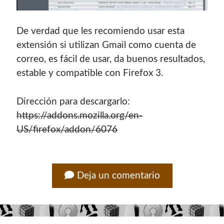
¿Buscas las secciones de mi antiguo sitio?
GNU/Linux
De verdad que les recomiendo usar esta
Humor Geek
extensión si utilizan Gmail como cuenta de
Tutoriales
correo, es fácil de usar, da buenos resultados,
estable y compatible con Firefox 3.
Descargas
El Autor
Dirección para descargarlo:
https://addons.mozilla.org/en-
Blogroll Geek
US/firefox/addon/6076
Codigeek
0
El Blog de Luis
0
Deja un comentario
Picando Código
0