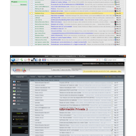
con el mantenimiento de este sitio:
Si deseas vender publicidad en tu propio blog o página
web, te recomiendo usar
Seeding UP
, buen servicio para
monetizar tu página.
Enlaces de mi sitio viejo