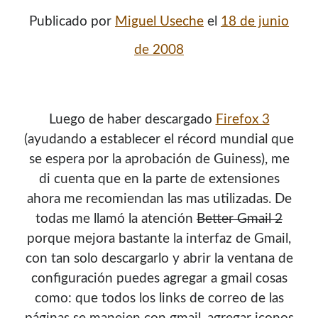
Publicado por
Miguel Useche
el
18 de junio
de 2008
Luego de haber descargado
Firefox 3
(ayudando a establecer el récord mundial que
se espera por la aprobación de Guiness), me
di cuenta que en la parte de extensiones
¡Hola mi nombre es Miguel Useche!
ahora me recomiendan las mas utilizadas. De
todas me llamó la atención
Better Gmail 2
Soy
desarrollador web
, colaboro en comunidades como
porque mejora bastante la interfaz de Gmail,
Mozilla (
Hispano
|
Venezuela
)
y en
WordPress Venezuela
,
con tan solo descargarlo y abrir la ventana de
promuevo tecnologías abiertas, mantengo
PKGBUILDS
configuración puedes agregar a gmail cosas
de Archlinux,
plugins de WordPress
y me gusta organizar
como: que todos los links de correo de las
o dar charlas.