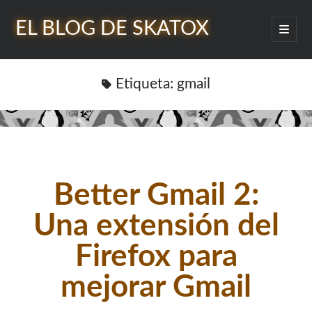
EL BLOG DE SKATOX
abrir
menú
Barra
princip
Buscar
lateral
Etiqueta:
gmail
¿Quién soy?
Better Gmail 2:
Una extensión del
Firefox para
mejorar Gmail