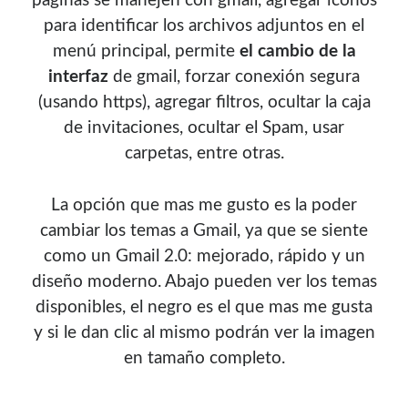
páginas se manejen con gmail, agregar iconos
Soy graduado de Ing. en Informática de la
UNET
donde dí
para identificar los archivos adjuntos en el
clases por 10 años. Como siempre me ha gustado
menú principal, permite
el cambio de la
enseñar, comparto algunas de mis opiniones y
interfaz
de gmail, forzar conexión segura
experiencias en el mundo informático en este blog.
(usando https), agregar filtros, ocultar la caja
de invitaciones, ocultar el Spam, usar
Puedes
contactarme
o leer más sobre mi
mi página profesional
.
carpetas, entre otras.
La opción que mas me gusto es la poder
cambiar los temas a Gmail, ya que se siente
Donate
como un Gmail 2.0: mejorado, rápido y un
diseño moderno. Abajo pueden ver los temas
If you like this website or any of my work, consider to
disponibles, el negro es el que mas me gusta
give a small donation. It will help me to invest time on
y si le dan clic al mismo podrán ver la imagen
creating content for this site.
en tamaño completo.
Si te gusta este sitio web o mi trabajo, puedes hacer una
pequeña donación. Me ayudará a invertir tiempo en crear