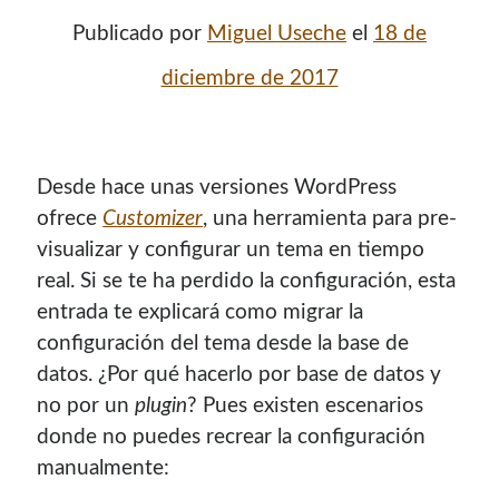
Publicado por
Miguel Useche
el
18 de
diciembre de 2017
Desde hace unas versiones WordPress
ofrece
Customizer
, una herramienta para pre-
visualizar y configurar un tema en tiempo
real. Si se te ha perdido la configuración, esta
¡Hola mi nombre es Miguel Useche!
entrada te explicará como migrar la
configuración del tema desde la base de
Soy
desarrollador web
, colaboro en comunidades como
datos. ¿Por qué hacerlo por base de datos y
Mozilla (
Hispano
|
Venezuela
)
y en
WordPress Venezuela
,
no por un
plugin
? Pues existen escenarios
promuevo tecnologías abiertas, mantengo
PKGBUILDS
donde no puedes recrear la configuración
de Archlinux,
plugins de WordPress
y me gusta organizar
manualmente:
o dar charlas.