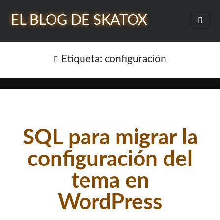
EL BLOG DE SKATOX
abrir
menú
Barra
princi
Buscar
lateral
Etiqueta:
configuración
¿Quién soy?
SQL para migrar la
configuración del
tema en
WordPress