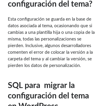
configuración del tema?
contenido para este sitio.
Esta configuración se guarda en la base de
datos asociada al tema, ocasionando que si
cambias a una plantilla hija o una copia de la
misma, todas las personalizaciones se
pierden. Inclusive, algunos desarrolladores
comenten el error de colocar la versión a la
carpeta del tema y al cambiar la versión, se
pierden los datos de personalización.
SQL para migrar la
Descuentos
configuración del tema
Si vas a comprar un dominio, hazlo por aquí y colaboras