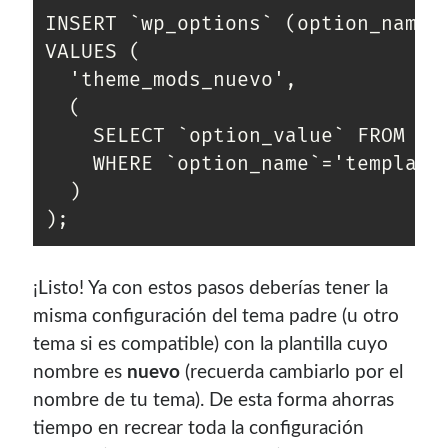
INSERT `wp_options` (option_name, 
¿Buscas las secciones de mi antiguo sitio?
VALUES (

GNU/Linux
  'theme_mods_nuevo',

Humor Geek
  (

Tutoriales
    SELECT `option_value` FROM `wp
Descargas
    WHERE `option_name`='template_
El Autor
  )

Blogroll Geek
¡Listo! Ya con estos pasos deberías tener la
Codigeek
0
misma configuración del tema padre (u otro
El Blog de Luis
0
tema si es compatible) con la plantilla cuyo
Picando Código
0
nombre es
nuevo
(recuerda cambiarlo por el
nombre de tu tema). De esta forma ahorras
tiempo en recrear toda la configuración