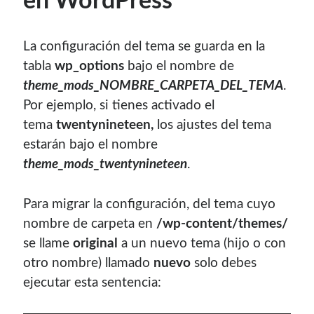
en WordPress
con el mantenimiento de este sitio:
La configuración del tema se guarda en la
tabla
wp_options
bajo el nombre de
theme_mods_NOMBRE_CARPETA_DEL_TEMA
.
Si deseas vender publicidad en tu propio blog o página
Por ejemplo, si tienes activado el
web, te recomiendo usar
Seeding UP
, buen servicio para
tema
twentynineteen,
los ajustes del tema
monetizar tu página.
estarán bajo el nombre
theme_mods_twentynineteen
.
Para migrar la configuración, del tema cuyo
nombre de carpeta en
/wp-content/themes/
se llame
original
a un nuevo tema (hijo o con
otro nombre) llamado
nuevo
solo debes
ejecutar esta sentencia:
Enlaces de mi sitio viejo