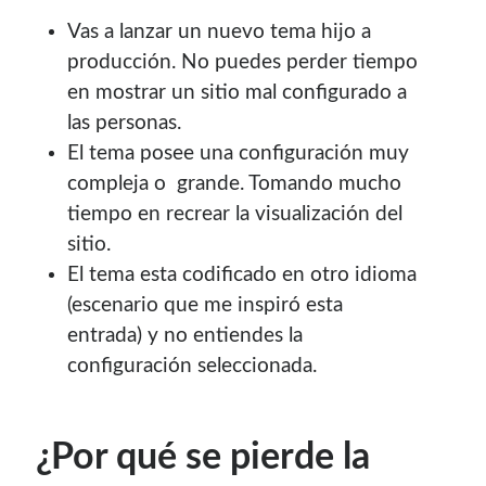
Soy graduado de Ing. en Informática de la
UNET
donde dí
Vas a lanzar un nuevo tema hijo a
clases por 10 años. Como siempre me ha gustado
producción. No puedes perder tiempo
enseñar, comparto algunas de mis opiniones y
en mostrar un sitio mal configurado a
experiencias en el mundo informático en este blog.
las personas.
El tema posee una configuración muy
Puedes
contactarme
o leer más sobre mi
mi página profesional
.
compleja o grande. Tomando mucho
tiempo en recrear la visualización del
sitio.
El tema esta codificado en otro idioma
Donate
(escenario que me inspiró esta
entrada) y no entiendes la
If you like this website or any of my work, consider to
configuración seleccionada.
give a small donation. It will help me to invest time on
creating content for this site.
¿Por qué se pierde la
Si te gusta este sitio web o mi trabajo, puedes hacer una
pequeña donación. Me ayudará a invertir tiempo en crear