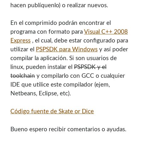
hacen publí­quenlo) o realizar nuevos.
con el mantenimiento de este sitio:
En el comprimido podrán encontrar el
programa con formato para
Visual C++ 2008
Express
, el cual, debe estar configurado para
Si deseas vender publicidad en tu propio blog o página
utilizar el
PSPSDK para Windows
y así­ poder
web, te recomiendo usar
Seeding UP
, buen servicio para
monetizar tu página.
compilar la aplicación. Si son usuarios de
linux, pueden instalar el
PSPSDK y el
toolchain
y compilarlo con GCC o cualquier
IDE que utilice este compilador (ejem,
Netbeans, Eclipse, etc).
Código fuente de Skate or Dice
Bueno espero recibir comentarios o ayudas.
Enlaces de mi sitio viejo