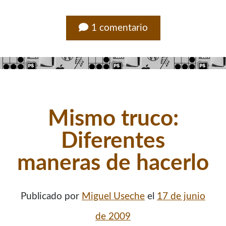
¿Buscas las secciones de mi antiguo sitio?
1 comentario
GNU/Linux
Humor Geek
Tutoriales
Descargas
El Autor
Mismo truco:
Blogroll Geek
Diferentes
maneras de hacerlo
Codigeek
0
El Blog de Luis
0
Picando Código
0
Publicado por
Miguel Useche
el
17 de junio
de 2009