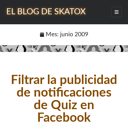
EL BLOG DE SKATOX
abrir
menú
Barra
princip
Buscar
lateral
Mes:
junio 2009
¿Quién soy?
Filtrar la publicidad
de notificaciones
de Quiz en
Facebook