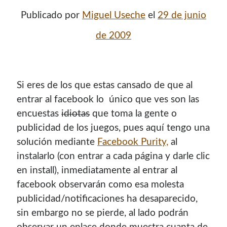
Publicado por
Miguel Useche
el
29 de junio
de 2009
Si eres de los que estas cansado de que al
entrar al facebook lo único que ves son las
encuestas
idiotas
que toma la gente o
publicidad de los juegos, pues aquí­ tengo una
¡Hola mi nombre es Miguel Useche!
solución mediante
Facebook Purity,
al
instalarlo (con entrar a cada página y darle clic
Soy
desarrollador web
, colaboro en comunidades como
en install), inmediatamente al entrar al
Mozilla (
Hispano
|
Venezuela
)
y en
WordPress Venezuela
,
facebook observarán como esa molesta
promuevo tecnologías abiertas, mantengo
PKGBUILDS
publicidad/notificaciones ha desaparecido,
de Archlinux,
plugins de WordPress
y me gusta organizar
sin embargo no se pierde, al lado podrán
o dar charlas.