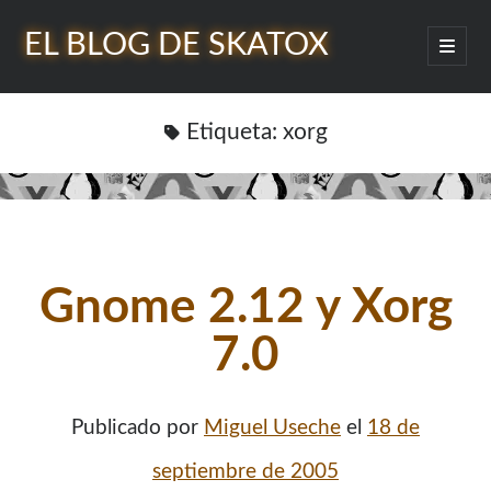
EL BLOG DE SKATOX
abrir
menú
Barra
princip
Buscar
lateral
Etiqueta:
xorg
¿Quién soy?
Gnome 2.12 y Xorg
7.0
Publicado por
Miguel Useche
el
18 de
septiembre de 2005