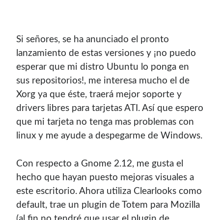
Si señores, se ha anunciado el pronto
lanzamiento de estas versiones y ¡no puedo
esperar que mi distro Ubuntu lo ponga en
sus repositorios!, me interesa mucho el de
Xorg ya que éste, traerá mejor soporte y
drivers libres para tarjetas ATI. Así­ que espero
que mi tarjeta no tenga mas problemas con
linux y me ayude a despegarme de Windows.
¡Hola mi nombre es Miguel Useche!
Soy
desarrollador web
, colaboro en comunidades como
Con respecto a Gnome 2.12, me gusta el
Mozilla (
Hispano
|
Venezuela
)
y en
WordPress Venezuela
,
hecho que hayan puesto mejoras visuales a
promuevo tecnologías abiertas, mantengo
PKGBUILDS
este escritorio. Ahora utiliza Clearlooks como
de Archlinux,
plugins de WordPress
y me gusta organizar
default, trae un plugin de Totem para Mozilla
o dar charlas.
(al fin no tendré que usar el plugin de