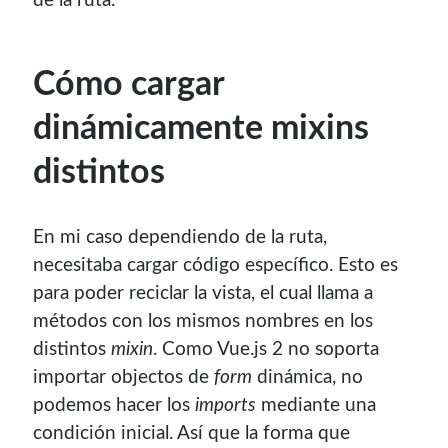
de la ruta.
Soy graduado de Ing. en Informática de la
UNET
donde dí
clases por 10 años. Como siempre me ha gustado
enseñar, comparto algunas de mis opiniones y
Cómo cargar
experiencias en el mundo informático en este blog.
dinámicamente mixins
Puedes
contactarme
o leer más sobre mi
distintos
mi página profesional
.
En mi caso dependiendo de la ruta,
Donate
necesitaba cargar código específico. Esto es
para poder reciclar la vista, el cual llama a
métodos con los mismos nombres en los
If you like this website or any of my work, consider to
give a small donation. It will help me to invest time on
distintos
mixin
. Como Vue.js 2 no soporta
creating content for this site.
importar objectos de
form
dinámica, no
podemos hacer los
imports
mediante una
Si te gusta este sitio web o mi trabajo, puedes hacer una
condición inicial. Así que la forma que
pequeña donación. Me ayudará a invertir tiempo en crear