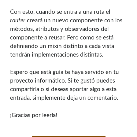
¿Buscas las secciones de mi antiguo sitio?
Con esto, cuando se entra a una ruta el
GNU/Linux
router
creará un nuevo componente con los
Humor Geek
métodos, atributos y observadores del
Tutoriales
componente a reusar. Pero como se está
Descargas
definiendo un mixin distinto a cada vista
El Autor
tendrán implementaciones distintas.
Espero que está guía te haya servido en tu
Blogroll Geek
proyecto informático. Si te gustó puedes
compartirla o si deseas aportar algo a esta
Codigeek
0
entrada, simplemente deja un comentario.
El Blog de Luis
0
Picando Código
0
¡Gracias por leerla!