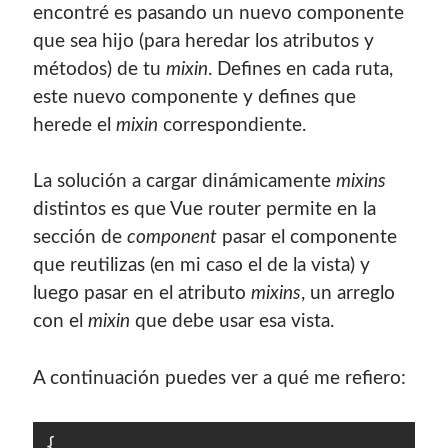
encontré es pasando un nuevo componente
contenido para este sitio.
que sea hijo (para heredar los atributos y
métodos) de tu
mixin
. Defines en cada ruta,
este nuevo componente y defines que
herede el
mixin
correspondiente.
La solución a cargar dinámicamente
mixins
distintos es que Vue router permite en la
sección de
component
pasar el componente
que reutilizas (en mi caso el de la vista) y
luego pasar en el atributo
mixins
, un arreglo
con el
mixin
que debe usar esa vista.
A continuación puedes ver a qué me refiero:
Descuentos
{

Si vas a comprar un dominio, hazlo por aquí y colaboras