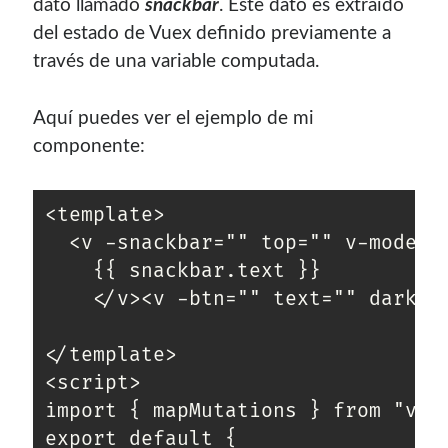
dato llamado
snackbar
. Este dato es extraído
del estado de Vuex definido previamente a
través de una variable computada.
Aquí puedes ver el ejemplo de mi
componente:
<template>

  <v -snackbar="" top="" v-model=
    {{ snackbar.text }}

    </v><v -btn="" text="" dark=""
</template>

<script>

import { mapMutations } from "vuex
export default {
