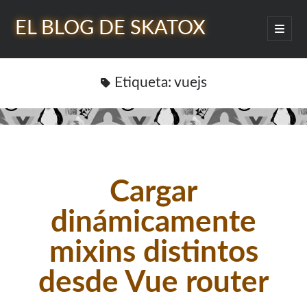
EL BLOG DE SKATOX
abrir
menú
Barra
princip
Buscar
lateral
Etiqueta:
vuejs
¿Quién soy?
Cargar
dinámicamente
mixins distintos
desde Vue router