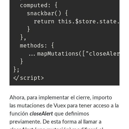
  computed: {

    snackbar() {

      return this.$store.state.sna
    }

  },

  methods: {

    ...mapMutations(["closeAlert"]
  }

};

</script>
Ahora, para implementar el cierre, importo
las mutaciones de Vuex para tener acceso a la
función
closeAlert
que definimos
previamente. De esta forma al llamar a