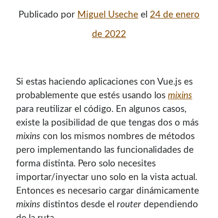
Publicado por
Miguel Useche
el
24 de enero
de 2022
Si estas haciendo aplicaciones con Vue.js es
probablemente que estés usando los
mixins
para reutilizar el código. En algunos casos,
existe la posibilidad de que tengas dos o más
¡Hola mi nombre es Miguel Useche!
mixins
con los mismos nombres de métodos
pero implementando las funcionalidades de
Soy
desarrollador web
, colaboro en comunidades como
forma distinta. Pero solo necesites
Mozilla (
Hispano
|
Venezuela
)
y en
WordPress Venezuela
,
importar/inyectar uno solo en la vista actual.
promuevo tecnologías abiertas, mantengo
PKGBUILDS
Entonces es necesario cargar dinámicamente
de Archlinux,
plugins de WordPress
y me gusta organizar
mixins
distintos desde el
router
dependiendo
o dar charlas.