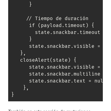
      }

     // Tiempo de duración

      if (payload.timeout) {

        state.snackbar.timeout = p
      }

      state.snackbar.visible = tru
   },

   closeAlert(state) {

      state.snackbar.visible = fal
      state.snackbar.multiline = f
      state.snackbar.text = null;

    },

}