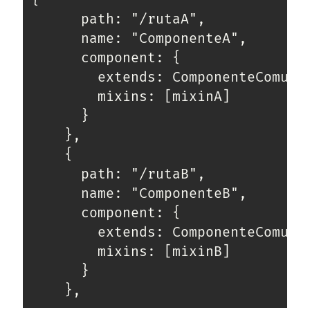
      path: "/rutaA",

con el mantenimiento de este sitio:
      name: "ComponenteA",

      component: {

        extends: ComponenteComun,

Si deseas vender publicidad en tu propio blog o página
        mixins: [mixinA]

web, te recomiendo usar
Seeding UP
, buen servicio para
      }

monetizar tu página.
    },

    {

      path: "/rutaB",

      name: "ComponenteB",

      component: {

        extends: ComponenteComun,

        mixins: [mixinB]

      }

    },
Enlaces de mi sitio viejo