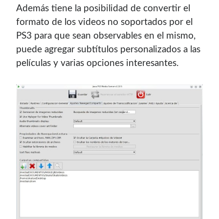
Además tiene la posibilidad de convertir el
contenido para este sitio.
formato de los videos no soportados por el
PS3 para que sean observables en el mismo,
puede agregar subtí­tulos personalizados a las
pelí­culas y varias opciones interesantes.
Descuentos
Si vas a comprar un dominio, hazlo por aquí y colaboras