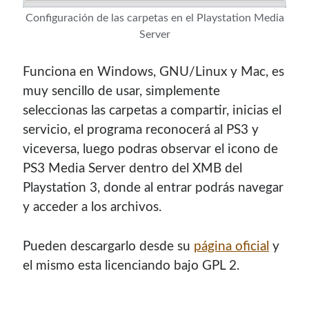
con el mantenimiento de este sitio:
Configuración de las carpetas en el Playstation Media
Server
Funciona en Windows, GNU/Linux y Mac, es
muy sencillo de usar, simplemente
Si deseas vender publicidad en tu propio blog o página
seleccionas las carpetas a compartir, inicias el
web, te recomiendo usar
Seeding UP
, buen servicio para
monetizar tu página.
servicio, el programa reconocerá al PS3 y
viceversa, luego podras observar el icono de
PS3 Media Server dentro del XMB del
Playstation 3, donde al entrar podrás navegar
y acceder a los archivos.
Pueden descargarlo desde su
página oficial
y
el mismo esta licenciando bajo GPL 2.
Enlaces de mi sitio viejo