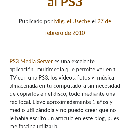
al PS3
Publicado por
Miguel Useche
el
27 de
febrero de 2010
PS3 Media Server
es una excelente
aplicación multimedia que permite ver en tu
TV con una PS3, los ví­deos, fotos y música
¡Hola mi nombre es Miguel Useche!
almacenada en tu computadora sin necesidad
de copiarlos en el disco, todo mediante una
Soy
desarrollador web
, colaboro en comunidades como
Mozilla (
Hispano
|
Venezuela
)
y en
WordPress Venezuela
,
red local. Llevo aproximadamente 1 años y
promuevo tecnologías abiertas, mantengo
PKGBUILDS
medio utilizándola y no puedo creer que no
de Archlinux,
plugins de WordPress
y me gusta organizar
le habí­a escrito un artí­culo en este blog, pues
o dar charlas.
me fascina utilizarla.