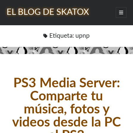
EL BLOG DE SKATOX
abrir
menú
Barra
princip
Buscar
lateral
Etiqueta:
upnp
¿Quién soy?
PS3 Media Server:
Comparte tu
música, fotos y
videos desde la PC