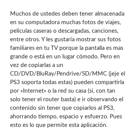
Soy graduado de Ing. en Informática de la
UNET
donde dí
Muchos de ustedes deben tener almacenada
clases por 10 años. Como siempre me ha gustado
enseñar, comparto algunas de mis opiniones y
en su computadora muchas fotos de viajes,
experiencias en el mundo informático en este blog.
pelí­culas caseras o descargadas, canciones,
entre otros. Y les gustarí­a mostrar sus fotos
Puedes
contactarme
o leer más sobre mi
familiares en tu TV porque la pantalla es mas
mi página profesional
.
grande o está en un lugar cómodo. Pero en
vez de copiarlas a un
CD/DVD/BluRay/Pendrive/SD/MMC (jeje el
Donate
PS3 soporta todas estas) pueden compartirla
por «Internet» o la red su casa (si, con tan
If you like this website or any of my work, consider to
solo tener el router basta) e ir observando el
give a small donation. It will help me to invest time on
contenido sin tener que copiarlos al PS3,
creating content for this site.
ahorrando tiempo, espacio y esfuerzo. Pues
esto es lo que permite esta aplicación.
Si te gusta este sitio web o mi trabajo, puedes hacer una
pequeña donación. Me ayudará a invertir tiempo en crear