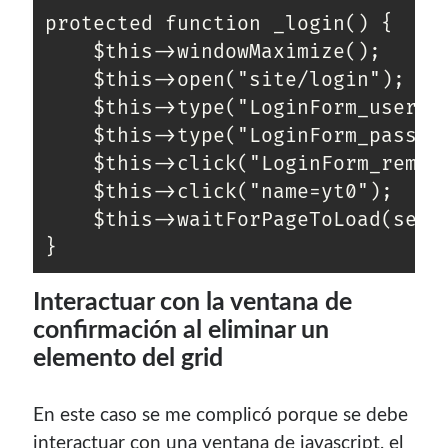
protected function _login() {

	$this->windowMaximize();

	$this->open("site/login");

	$this->type("LoginForm_username", "skatox"); //Donde LoginForm_username es el id del usuario

	$this->type("LoginForm_password", "contrasena");

	$this->click("LoginForm_rememberMe"); //Permite recordar y no estar autenticando cada rato

	$this->click("name=yt0");

	$this->waitForPageToLoad(self::PAGE_LOAD_WAIT_TIME); //constante que declaré para esperar un tiempo

}
Interactuar con la ventana de
confirmación al eliminar un
elemento del grid
En este caso se me complicó porque se debe
interactuar con una ventana de javascript, el