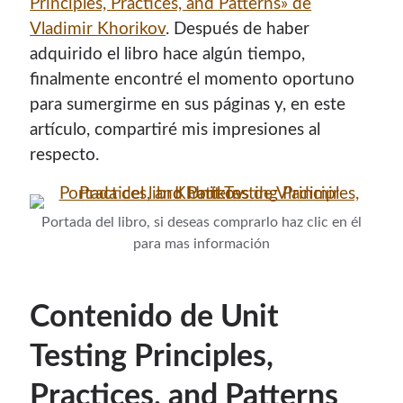
Principles, Practices, and Patterns» de
Soy graduado de Ing. en Informática de la
UNET
donde dí
Vladimir Khorikov
. Después de haber
clases por 10 años. Como siempre me ha gustado
adquirido el libro hace algún tiempo,
enseñar, comparto algunas de mis opiniones y
finalmente encontré el momento oportuno
experiencias en el mundo informático en este blog.
para sumergirme en sus páginas y, en este
Puedes
contactarme
o leer más sobre mi
artículo, compartiré mis impresiones al
mi página profesional
.
respecto.
Portada del libro, si deseas comprarlo haz clic en él
Donate
para mas información
If you like this website or any of my work, consider to
Contenido de Unit
give a small donation. It will help me to invest time on
creating content for this site.
Testing Principles,
Si te gusta este sitio web o mi trabajo, puedes hacer una
Practices, and Patterns
pequeña donación. Me ayudará a invertir tiempo en crear