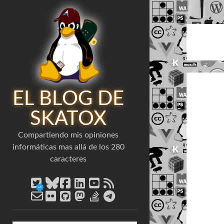
EL BLOG DE
SKATOX
Compartiendo mis opiniones
informáticas mas allá de los 280
caracteres
twitter
bluesky
facebook
linkedin
youtube
rss
email-
flickr
github
mastodon
stack-
telegram
form
overflow
Barra