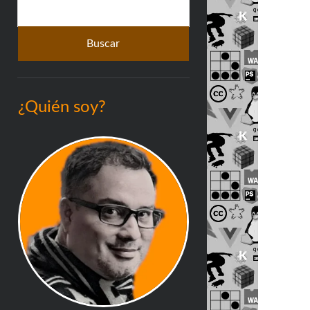
Buscar
lateral
¿Quién soy?