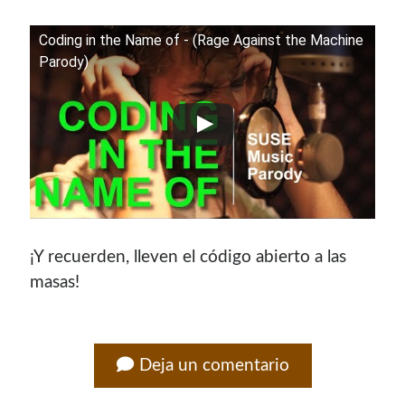
Soy graduado de Ing. en Informática de la
UNET
donde dí
Coding in the Name of - (Rage Against the Machine
clases por 10 años. Como siempre me ha gustado
Parody)
enseñar, comparto algunas de mis opiniones y
experiencias en el mundo informático en este blog.
Puedes
contactarme
o leer más sobre mi
mi página profesional
.
Donate
¡Y recuerden, lleven el código abierto a las
masas!
If you like this website or any of my work, consider to
give a small donation. It will help me to invest time on
creating content for this site.
Deja un comentario
Si te gusta este sitio web o mi trabajo, puedes hacer una
pequeña donación. Me ayudará a invertir tiempo en crear