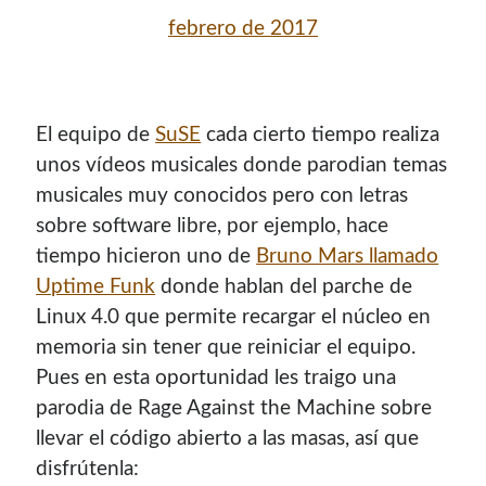
febrero de 2017
El equipo de
SuSE
cada cierto tiempo realiza
unos vídeos musicales donde parodian temas
musicales muy conocidos pero con letras
sobre software libre, por ejemplo, hace
tiempo hicieron uno de
Bruno Mars llamado
Uptime Funk
donde hablan del parche de
¡Hola mi nombre es Miguel Useche!
Linux 4.0 que permite recargar el núcleo en
memoria sin tener que reiniciar el equipo.
Soy
desarrollador web
, colaboro en comunidades como
Pues en esta oportunidad les traigo una
Mozilla (
Hispano
|
Venezuela
)
y en
WordPress Venezuela
,
promuevo tecnologías abiertas, mantengo
PKGBUILDS
parodia de Rage Against the Machine sobre
de Archlinux,
plugins de WordPress
y me gusta organizar
llevar el código abierto a las masas, así que
o dar charlas.
disfrútenla: