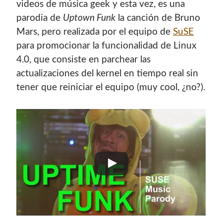
videos de música geek y esta vez, es una
con el mantenimiento de este sitio:
parodia de
Uptown Funk
la canción de Bruno
Mars, pero realizada por el equipo de
SuSE
para promocionar la funcionalidad de Linux
4.0, que consiste en parchear las
Si deseas vender publicidad en tu propio blog o página
actualizaciones del kernel en tiempo real sin
web, te recomiendo usar
Seeding UP
, buen servicio para
tener que reiniciar el equipo (muy cool, ¿no?).
monetizar tu página.
Enlaces de mi sitio viejo