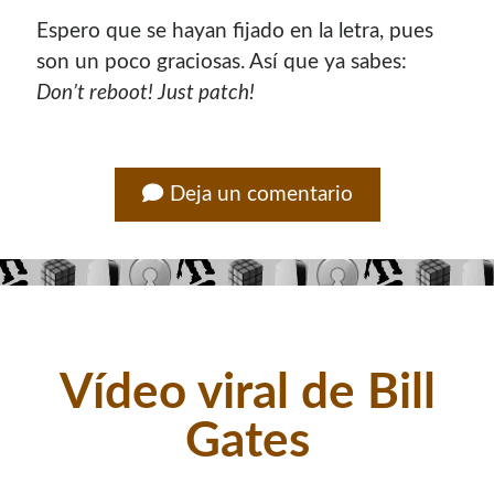
Espero que se hayan fijado en la letra, pues
¿Buscas las secciones de mi antiguo sitio?
son un poco graciosas. Así que ya sabes:
GNU/Linux
Don’t reboot! Just patch!
Humor Geek
Tutoriales
Descargas
Deja un comentario
El Autor
Blogroll Geek
Codigeek
0
El Blog de Luis
0
Vídeo viral de Bill
Picando Código
0
Gates