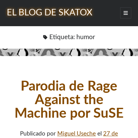
EL BLOG DE SKATOX
abrir
menú
Barra
princip
Buscar
lateral
Etiqueta:
humor
¿Quién soy?
Parodia de Rage
Against the
Machine por SuSE
Publicado por
Miguel Useche
el
27 de