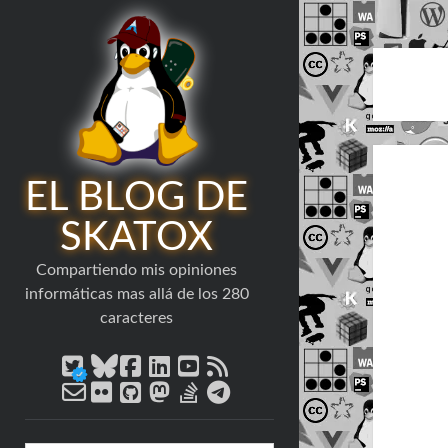
EL BLOG DE
SKATOX
Compartiendo mis opiniones
informáticas mas allá de los 280
caracteres
twitter
bluesky
facebook
linkedin
youtube
rss
email-
flickr
github
mastodon
stack-
telegram
form
overflow
Barra