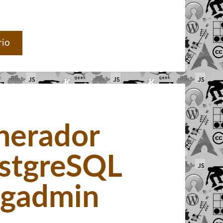
rio
nerador
stgreSQL
pgadmin