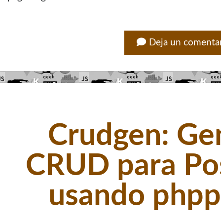
Deja un comenta
Crudgen: Ge
CRUD para Po
usando php