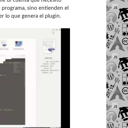
 (me di cuenta que necesito
l programa, sino entienden el
r lo que genera el plugin.