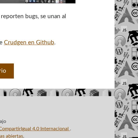
 reporten bugs, se unan al
de
Crudgen en Github
.
rio
ajo
ompartirIgual 4.0 Internacional
.
as abiertas
.