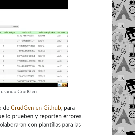
ón usando CrudGen
io de
CrudGen en Github
, para
ue lo prueben y reporten errores,
laboraran con plantillas para las