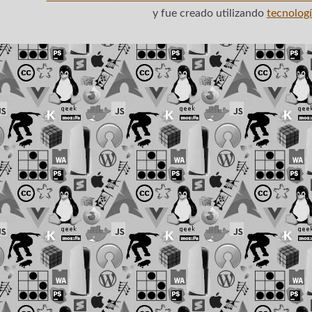
y fue creado utilizando
tecnologí