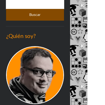
Buscar
lateral
¿Quién soy?