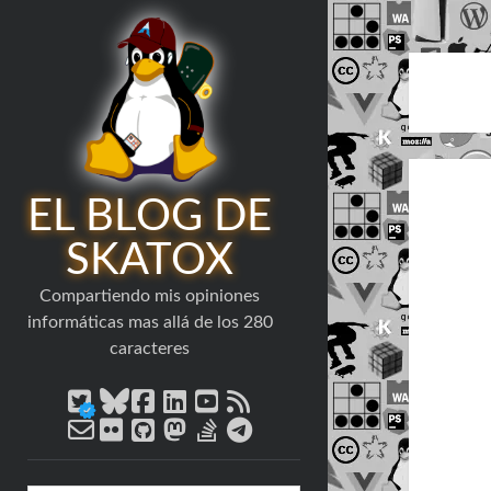
EL BLOG DE
SKATOX
Compartiendo mis opiniones
informáticas mas allá de los 280
caracteres
twitter
bluesky
facebook
linkedin
youtube
rss
email-
flickr
github
mastodon
stack-
telegram
form
overflow
Barra