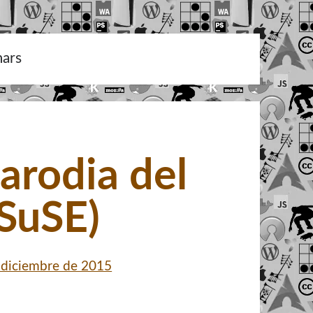
ars
arodia del
SuSE)
 diciembre de 2015