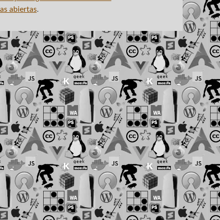
as abiertas
.