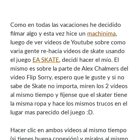
Como en todas las vacaciones he decidido
filmar algo y esta vez hice un
machinima
,
luego de ver ví­deos de Youtube sobre como
varia gente re-hací­a ví­deos de skate usando
el juego
EA SKATE
, decidí­ hacer el mí­o. El
mismo es sobre la parte de Alex Chalmers del
ví­deo Flip Sorry, espero que le guste y si no
sabe de Skate no importa, miren los 2 ví­deos
¡Hola mi nombre es Miguel Useche!
al mismo tiempo y fí­jense que el skater tiene
Soy
desarrollador web
, colaboro en comunidades como
la misma ropa y hace los mismos trucos en el
Mozilla (
Hispano
|
Venezuela
)
y en
WordPress Venezuela
,
lugar mas parecido del juego :D.
promuevo tecnologías abiertas, mantengo
PKGBUILDS
de Archlinux,
plugins de WordPress
y me gusta organizar
Hacer clic en ambos ví­deos al mismo tiempo
o dar charlas.
(si tienes buena conexión) y mí­ralos al mismo