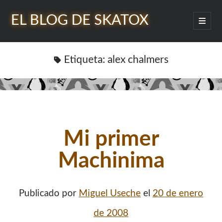
EL BLOG DE SKATOX
abrir
menú
Barra
princip
Buscar
lateral
Etiqueta:
alex chalmers
¿Quién soy?
Mi primer
Machinima
Publicado por
Miguel Useche
el
20 de enero
de 2008