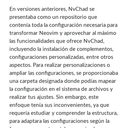
En versiones anteriores, NvChad se
presentaba como un repositorio que
contenía toda la configuración necesaria para
transformar Neovim y aprovechar al máximo
las funcionalidades que ofrece NvChad,
incluyendo la instalación de complementos,
configuraciones personalizadas, entre otros
Enlaces de mi sitio viejo
aspectos. Para realizar personalizaciones o
ampliar las configuraciones, se proporcionaba
¿Buscas las secciones de mi antiguo sitio?
una carpeta designada donde podías mapear
GNU/Linux
la configuración en el sistema de archivos y
Humor Geek
realizar tus ajustes. Sin embargo, este
Tutoriales
enfoque tenía sus inconvenientes, ya que
Descargas
requería estudiar y comprender la estructura,
El Autor
para adaptara las configuraciones según la