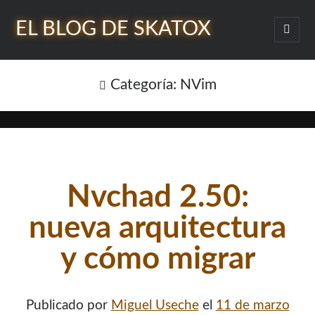
EL BLOG DE SKATOX
abrir
menú
Barra
princi
Buscar
lateral
Categoría:
NVim
¿Quién soy?
Nvchad 2.50:
nueva arquitectura
y cómo migrar
Publicado por
Miguel Useche
el
11 de marzo