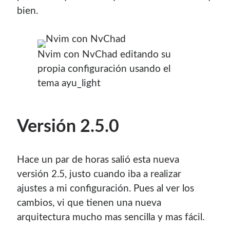
contenido para este sitio.
bien.
Nvim con NvChad editando su
propia configuración usando el
tema ayu_light
Descuentos
Si vas a comprar un dominio, hazlo por aquí y colaboras
Versión 2.5.0
con el mantenimiento de este sitio:
Hace un par de horas salió esta nueva
versión 2.5, justo cuando iba a realizar
Si deseas vender publicidad en tu propio blog o página
ajustes a mi configuración. Pues al ver los
web, te recomiendo usar
Seeding UP
, buen servicio para
cambios, vi que tienen una nueva
monetizar tu página.
arquitectura mucho mas sencilla y mas fácil.