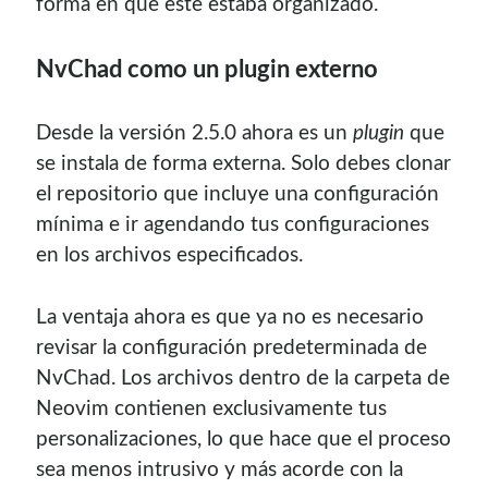
forma en que este estaba organizado.
Blogroll Geek
NvChad como un plugin externo
Codigeek
0
Desde la versión 2.5.0 ahora es un
plugin
que
El Blog de Luis
0
se instala de forma externa. Solo debes clonar
Picando Código
0
el repositorio que incluye una configuración
mínima e ir agendando tus configuraciones
en los archivos especificados.
La ventaja ahora es que ya no es necesario
revisar la configuración predeterminada de
NvChad. Los archivos dentro de la carpeta de
Neovim contienen exclusivamente tus
personalizaciones, lo que hace que el proceso
sea menos intrusivo y más acorde con la