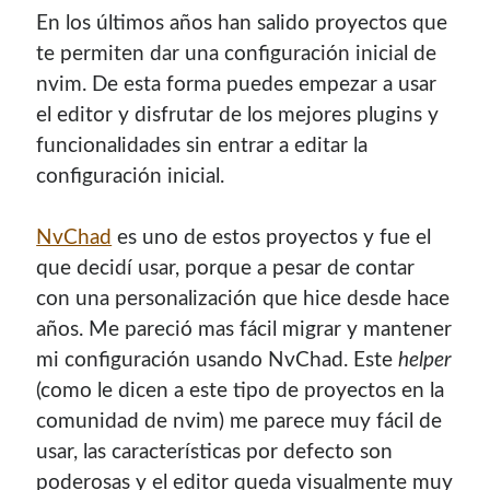
En los últimos años han salido proyectos que
Soy graduado de Ing. en Informática de la
UNET
donde dí
clases por 10 años. Como siempre me ha gustado
te permiten dar una configuración inicial de
enseñar, comparto algunas de mis opiniones y
nvim. De esta forma puedes empezar a usar
experiencias en el mundo informático en este blog.
el editor y disfrutar de los mejores plugins y
funcionalidades sin entrar a editar la
Puedes
contactarme
o leer más sobre mi
configuración inicial.
mi página profesional
.
NvChad
es uno de estos proyectos y fue el
que decidí usar, porque a pesar de contar
Donate
con una personalización que hice desde hace
años. Me pareció mas fácil migrar y mantener
If you like this website or any of my work, consider to
mi configuración usando NvChad. Este
helper
give a small donation. It will help me to invest time on
(como le dicen a este tipo de proyectos en la
creating content for this site.
comunidad de nvim) me parece muy fácil de
usar, las características por defecto son
Si te gusta este sitio web o mi trabajo, puedes hacer una
poderosas y el editor queda visualmente muy
pequeña donación. Me ayudará a invertir tiempo en crear