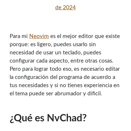
de 2024
Para mi
Neovim
es el mejor editor que existe
porque: es ligero, puedes usarlo sin
necesidad de usar un teclado, puedes
configurar cada aspecto, entre otras cosas.
Pero para lograr todo eso, es necesario editar
la configuración del programa de acuerdo a
¡Hola mi nombre es Miguel Useche!
tus necesidades y si no tienes experiencia en
el tema puede ser abrumador y dificil.
Soy
desarrollador web
, colaboro en comunidades como
Mozilla (
Hispano
|
Venezuela
)
y en
WordPress Venezuela
,
promuevo tecnologías abiertas, mantengo
PKGBUILDS
¿Qué es NvChad?
de Archlinux,
plugins de WordPress
y me gusta organizar
o dar charlas.