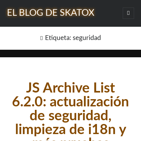
EL BLOG DE SKATOX
abrir
menú
Barra
princi
Buscar
lateral
Etiqueta:
seguridad
¿Quién soy?
JS Archive List
6.2.0: actualización
de seguridad,
limpieza de i18n y