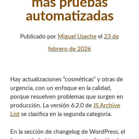
más pruebas
automatizadas
Publicado por
Miguel Useche
el
23 de
febrero de 2026
Hay actualizaciones “cosméticas” y otras de
¡Hola mi nombre es Miguel Useche!
urgencia, con un enfoque en la calidad,
porque resuelven problemas que surgen en
Soy
desarrollador web
, colaboro en comunidades como
producción. La versión 6.2.0 de
JS Archive
Mozilla (
Hispano
|
Venezuela
)
y en
WordPress Venezuela
,
List
se clasifica en la segunda categoría.
promuevo tecnologías abiertas, mantengo
PKGBUILDS
de Archlinux,
plugins de WordPress
y me gusta organizar
o dar charlas.
En la sección de changelog de WordPress, el