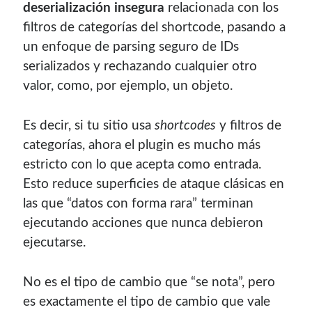
deserialización insegura
relacionada con los
contenido para este sitio.
filtros de categorías del shortcode, pasando a
un enfoque de parsing seguro de IDs
serializados y rechazando cualquier otro
valor, como, por ejemplo, un objeto.
Descuentos
Es decir, si tu sitio usa
shortcodes
y filtros de
categorías, ahora el plugin es mucho más
Si vas a comprar un dominio, hazlo por aquí y colaboras
estricto con lo que acepta como entrada.
con el mantenimiento de este sitio:
Esto reduce superficies de ataque clásicas en
las que “datos con forma rara” terminan
ejecutando acciones que nunca debieron
ejecutarse.
Si deseas vender publicidad en tu propio blog o página
web, te recomiendo usar
Seeding UP
, buen servicio para
No es el tipo de cambio que “se nota”, pero
monetizar tu página.
es exactamente el tipo de cambio que vale