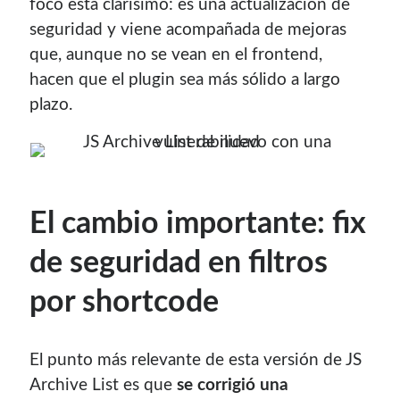
foco está clarísimo: es una actualización de
Soy graduado de Ing. en Informática de la
UNET
donde dí
seguridad y viene acompañada de mejoras
clases por 10 años. Como siempre me ha gustado
que, aunque no se vean en el frontend,
enseñar, comparto algunas de mis opiniones y
hacen que el plugin sea más sólido a largo
experiencias en el mundo informático en este blog.
plazo.
Puedes
contactarme
o leer más sobre mi
mi página profesional
.
El cambio importante: fix
Donate
de seguridad en filtros
If you like this website or any of my work, consider to
por shortcode
give a small donation. It will help me to invest time on
creating content for this site.
El punto más relevante de esta versión de JS
Si te gusta este sitio web o mi trabajo, puedes hacer una
Archive List es que
se corrigió una
pequeña donación. Me ayudará a invertir tiempo en crear