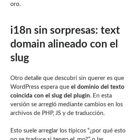
oro.
i18n sin sorpresas: text
domain alineado con el
slug
Enlaces de mi sitio viejo
Otro detalle que descubrí sin querer es que
¿Buscas las secciones de mi antiguo sitio?
WordPress espera que
el dominio del texto
GNU/Linux
coincida con el slug del plugin
. En esta
Humor Geek
versión se arregló mediante cambios en los
Tutoriales
archivos de PHP, JS y de traducción.
Descargas
El Autor
Esto suele arreglar los típicos “¿por qué esto
no se traduce si tengo el .mo?” o las