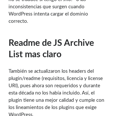
inconsistencias que surgen cuando
Blogroll Geek
WordPress intenta cargar el dominio
correcto.
Codigeek
0
El Blog de Luis
0
Picando Código
0
Readme de JS Archive
List mas claro
También se actualizaron los headers del
plugin/readme (requisitos, licencia y license
URI), pues ahora son requeridos y durante
esta década no los había incluido. Así, el
plugin tiene una mejor calidad y cumple con
los lineamientos de los plugins que exige
WordPress.