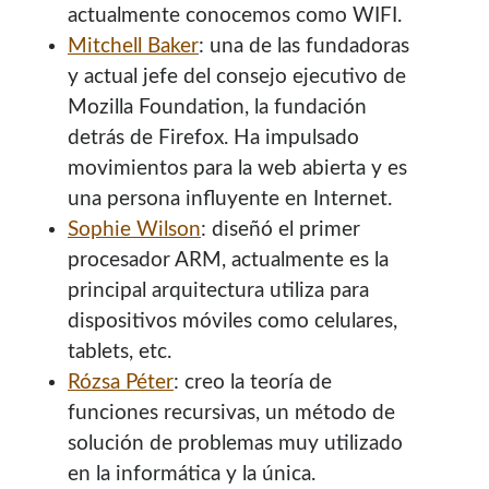
actualmente conocemos como WIFI.
con el mantenimiento de este sitio:
Mitchell Baker
: una de las fundadoras
y actual jefe del consejo ejecutivo de
Mozilla Foundation, la fundación
detrás de Firefox. Ha impulsado
Si deseas vender publicidad en tu propio blog o página
movimientos para la web abierta y es
web, te recomiendo usar
Seeding UP
, buen servicio para
una persona influyente en Internet.
monetizar tu página.
Sophie Wilson
: diseñó el primer
procesador ARM, actualmente es la
principal arquitectura utiliza para
dispositivos móviles como celulares,
tablets, etc.
Rózsa Péter
: creo la teoría de
funciones recursivas, un método de
solución de problemas muy utilizado
Enlaces de mi sitio viejo
en la informática y la única.