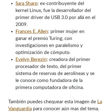
Sara Sharp
: ex-contribuyente del
¿Buscas las secciones de mi antiguo sitio?
kernel Linux, fue la desarrollador del
GNU/Linux
primer driver de USB 3.0 por allá en el
Humor Geek
2009.
Tutoriales
Frances E. Allen
: primer mujer en
Descargas
ganar el premio Turing, con
El Autor
investigaciones en paralelismo y
optimización de cómputo.
Evelyn Berezin
: creadora del primer
Blogroll Geek
procesador de texto, del primer
sistema de reservas de aerolíneas y se
Codigeek
0
le conoce como fundadora de la
El Blog de Luis
0
primera computadora de oficina.
Picando Código
0
También puedes chequear esta imagen de
La
Vanguardia
para conocer aún mas del tema.