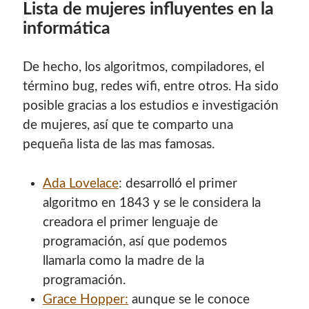
Lista de mujeres influyentes en la
Soy graduado de Ing. en Informática de la
UNET
donde dí
informática
clases por 10 años. Como siempre me ha gustado
enseñar, comparto algunas de mis opiniones y
experiencias en el mundo informático en este blog.
De hecho, los algoritmos, compiladores, el
término bug, redes wifi, entre otros. Ha sido
Puedes
contactarme
o leer más sobre mi
posible gracias a los estudios e investigación
mi página profesional
.
de mujeres, así que te comparto una
pequeña lista de las mas famosas.
Donate
Ada Lovelace
: desarrolló el primer
algoritmo en 1843 y se le considera la
If you like this website or any of my work, consider to
creadora el primer lenguaje de
give a small donation. It will help me to invest time on
programación, así que podemos
creating content for this site.
llamarla como la madre de la
programación.
Si te gusta este sitio web o mi trabajo, puedes hacer una
Grace Hopper:
aunque se le conoce
pequeña donación. Me ayudará a invertir tiempo en crear