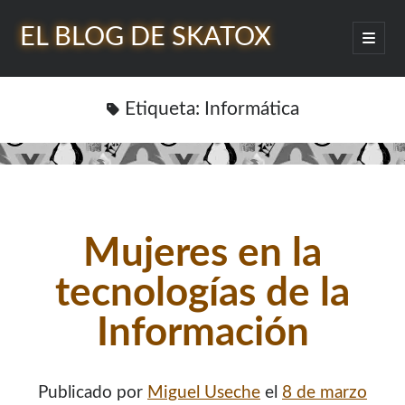
EL BLOG DE SKATOX
abrir
menú
Barra
princip
Buscar
lateral
Etiqueta:
Informática
¿Quién soy?
Mujeres en la
tecnologías de la
Información
Publicado por
Miguel Useche
el
8 de marzo