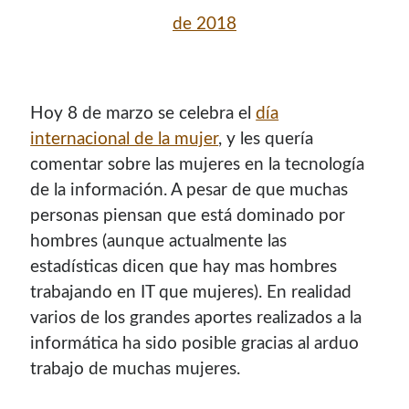
de 2018
Hoy 8 de marzo se celebra el
día
internacional de la mujer
, y les quería
comentar sobre las mujeres en la tecnología
de la información. A pesar de que muchas
personas piensan que está dominado por
hombres (aunque actualmente las
¡Hola mi nombre es Miguel Useche!
estadísticas dicen que hay mas hombres
trabajando en IT que mujeres). En realidad
Soy
desarrollador web
, colaboro en comunidades como
varios de los grandes aportes realizados a la
Mozilla (
Hispano
|
Venezuela
)
y en
WordPress Venezuela
,
promuevo tecnologías abiertas, mantengo
PKGBUILDS
informática ha sido posible gracias al arduo
de Archlinux,
plugins de WordPress
y me gusta organizar
trabajo de muchas mujeres.
o dar charlas.